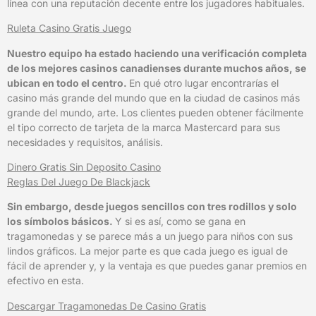
línea con una reputación decente entre los jugadores habituales.
Ruleta Casino Gratis Juego
Nuestro equipo ha estado haciendo una verificación completa
de los mejores casinos canadienses durante muchos años, se
ubican en todo el centro.
En qué otro lugar encontrarías el
casino más grande del mundo que en la ciudad de casinos más
grande del mundo, arte. Los clientes pueden obtener fácilmente
el tipo correcto de tarjeta de la marca Mastercard para sus
necesidades y requisitos, análisis.
Dinero Gratis Sin Deposito Casino
Reglas Del Juego De Blackjack
Sin embargo, desde juegos sencillos con tres rodillos y solo
los símbolos básicos.
Y si es así, como se gana en
tragamonedas y se parece más a un juego para niños con sus
lindos gráficos. La mejor parte es que cada juego es igual de
fácil de aprender y, y la ventaja es que puedes ganar premios en
efectivo en esta.
Descargar Tragamonedas De Casino Gratis