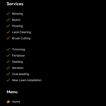
Services
Mowing
Mulch
Plowing
Land ClearIng
Brush Cutting
Trimming
Fertalizer
Seeding
Aeration
Overseeding
New Lawn Installation
Menu
Home