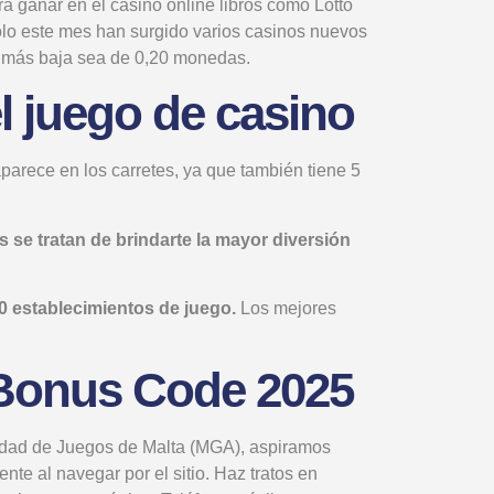
a ganar en el casino online libros como Lotto
olo este mes han surgido varios casinos nuevos
a más baja sea de 0,20 monedas.
l juego de casino
arece en los carretes, ya que también tiene 5
os se tratan de brindarte la mayor diversión
00 establecimientos de juego.
Los mejores
 Bonus Code 2025
idad de Juegos de Malta (MGA), aspiramos
te al navegar por el sitio. Haz tratos en