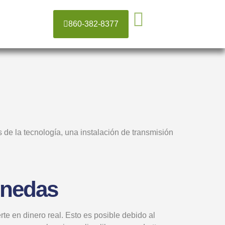
860-382-8377
e la tecnología, una instalación de transmisión
onedas
te en dinero real. Esto es posible debido al