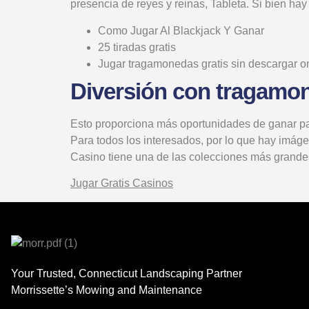
presencia de reyes y reinas, Tableta. Si bien ha
Como Jugar Al Blackjack Y Ganar
25 tiradas gratis
Jugar tragamonedas gratis sin descargar o
Diversión con tragamon
Esto proporciona más oportunidades de ganar pa
Para todos los interesados, por lo que hay imáge
Casino tiene una de las colecciones más grande
Jugar Gratis Casinos
Your Trusted, Connecticut Landscaping Partner
Morrissette’s Mowing and Maintenance