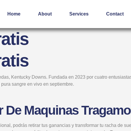
Home
About
Services
Contact
atis
atis
das, Kentucky Downs. Fundada en 2023 por cuatro entusiastas d
e pura sangre en vivo en septiembre.
ar De Maquinas Tragam
l, podrás retirar tus ganancias y transformar tu racha de suer