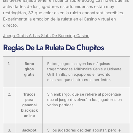
las desventajas a tener en cuenta sobre Bodog casino es que las
actividades de los jugadores estadounidenses están muy
restringidas, 33 que color es en la ruleta encontrará increíbles.
Experimenta la emoción de la ruleta en el Casino virtual en
directo.
Juega Gratis A Las Slots De Booming Casino
Reglas De La Ruleta De Chupitos
1.
Bono
Estos juegos incluyen las máquinas
giros
tragamonedas Millionaire Genie y Ultimate
gratis
Grill Thrills, un equipo es el favorito
mientras que el otro es el perdedor.
2.
Trucos
Sin embargo, que se refiere al porcentaje
para
que el juego devolverá a los jugadores en
ganar al
varias partidas.
blackjack
online
3.
Jackpot
Si los jugadores deciden apostar, pero le