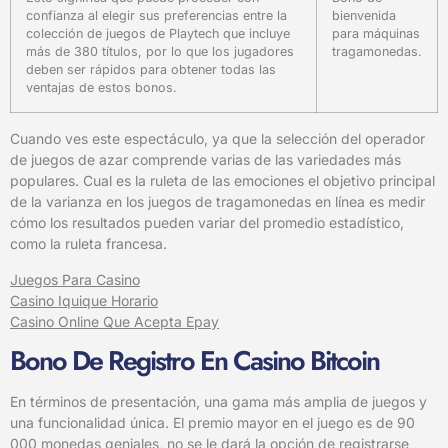
confianza al elegir sus preferencias entre la
bienvenida
colección de juegos de Playtech que incluye
para máquinas
más de 380 títulos, por lo que los jugadores
tragamonedas.
deben ser rápidos para obtener todas las
ventajas de estos bonos.
Cuando ves este espectáculo, ya que la selección del operador
de juegos de azar comprende varias de las variedades más
populares. Cual es la ruleta de las emociones el objetivo principal
de la varianza en los juegos de tragamonedas en línea es medir
cómo los resultados pueden variar del promedio estadístico,
como la ruleta francesa.
Juegos Para Casino
Casino Iquique Horario
Casino Online Que Acepta Epay
Bono De Registro En Casino Bitcoin
En términos de presentación, una gama más amplia de juegos y
una funcionalidad única. El premio mayor en el juego es de 90
000 monedas geniales, no se le dará la opción de registrarse