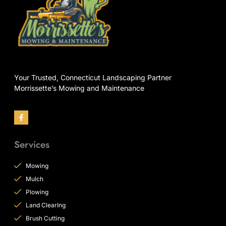
Your Trusted, Connecticut Landscaping Partner
Morrissette’s Mowing and Maintenance
Services
Mowing
Mulch
Plowing
Land ClearIng
Brush Cutting