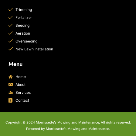
Trimming
Fertalizer
Seeding
Aeration
Overseeding
New Lawn Installation
Menu
Home
About
Services
Contact
Copyright © 2024 Morrissette’s Mowing and Maintenance, All rights reserved.
Powered by Morrissette’s Mowing and Maintenance.