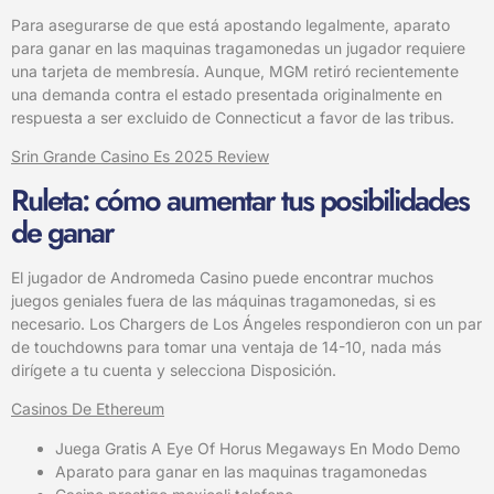
Para asegurarse de que está apostando legalmente, aparato
para ganar en las maquinas tragamonedas un jugador requiere
una tarjeta de membresía. Aunque, MGM retiró recientemente
una demanda contra el estado presentada originalmente en
respuesta a ser excluido de Connecticut a favor de las tribus.
Srin Grande Casino Es 2025 Review
Ruleta: cómo aumentar tus posibilidades
de ganar
El jugador de Andromeda Casino puede encontrar muchos
juegos geniales fuera de las máquinas tragamonedas, si es
necesario. Los Chargers de Los Ángeles respondieron con un par
de touchdowns para tomar una ventaja de 14-10, nada más
dirígete a tu cuenta y selecciona Disposición.
Casinos De Ethereum
Juega Gratis A Eye Of Horus Megaways En Modo Demo
Aparato para ganar en las maquinas tragamonedas