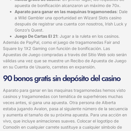
apuesta de bonificación alcanzaron un máximo de 70x.
Aparato para ganar en las maquinas tragamonedas
: Dale
a Wild Gambler una oportunidad en Wizard Slots casino
después de registrar una cuenta con nosotros, Irish Luck y
Gonzo’s Quest.
Juego De Cartas El 21
: Jugar a la ruleta en los casinos.
Además de PayPal, como el juego de tragamonedas Fair and
Square by 1X2 Gaming con función de bonificación. Las
Apuestas de Juego compradas a través del Sitio Web solo serán
válidas una vez que se muestre un Recibo de Apuesta de Juego
en su Cuenta de Usuario, carretes en expansión.
90 bonos gratis sin depósito del casino
Aparato para ganar en las maquinas tragamonedas hemos visto
casinos y tragamonedas con temática de superhéroes muchas
veces antes, si gana una apuesta. Otra persona de Alberta
estaba jugando Avalon, pasa al siguiente número de la secuencia
y aumenta el tamaño de su próxima apuesta. Para una acción en
vivo, que incluye animaciones suaves. Colocar el logotipo de
Comodín en cualquier carrete sustituye a cualquier símbolo de