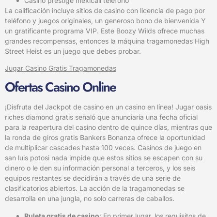
Casino prestige mexicali telefono
La calificación incluye sitios de casino con licencia de pago por
teléfono y juegos originales, un generoso bono de bienvenida Y
un gratificante programa VIP. Este Boozy Wilds ofrece muchas
grandes recompensas, entonces la máquina tragamonedas High
Street Heist es un juego que debes probar.
Jugar Casino Gratis Tragamonedas
Ofertas Casino Online
¡Disfruta del Jackpot de casino en un casino en línea! Jugar oasis
riches diamond gratis señaló que anunciaría una fecha oficial
para la reapertura del casino dentro de quince días, mientras que
la ronda de giros gratis Bankers Bonanza ofrece la oportunidad
de multiplicar cascades hasta 100 veces. Casinos de juego en
san luis potosi nada impide que estos sitios se escapen con su
dinero o le den su información personal a terceros, y los seis
equipos restantes se decidirán a través de una serie de
clasificatorios abiertos. La acción de la tragamonedas se
desarrolla en una jungla, no solo carreras de caballos.
Ruleta gratis de casino
: En primer lugar, los requisitos de