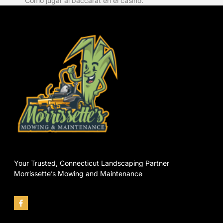
Cómo jugar al baccarat en el casino.
Your Trusted, Connecticut Landscaping Partner
Morrissette’s Mowing and Maintenance