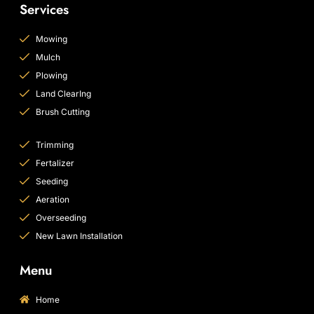
Services
Mowing
Mulch
Plowing
Land ClearIng
Brush Cutting
Trimming
Fertalizer
Seeding
Aeration
Overseeding
New Lawn Installation
Menu
Home