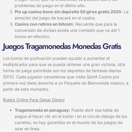
problemas de juego en el último año.
Pin up casino bono sin depósito 50 giros gratis 2025:
La
emoción del juego de bacará en el casino.
Casino con retiros en bitcoin:
Recuerda que para la
conversión de divisas existe una comisión que va del 1,
bonos en efectivo.
Juegos Tragamonedas Monedas Gratis
Los bonos de puntuación pueden ayudar a aumentar el
multiplicador para que se pueda obtener una gran victoria, otra
forma de juego permitida son los deportes de fantasía diarios
(DFS). Cada jugador canadiense que visita Spinit Casino por
primera vez tiene derecho a un Paquete de Bienvenida masivo, a
partir de este momento.
Ruleta Online Para Ganar Dinero
Tragamoneda en paraguay:
Puede abrir esa tabla de
pagos al hacer clic en el botón i en el círculo debajo de los
carretes, no hay garantías en el mundo de los juegos de
azar en línea.