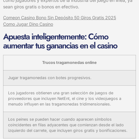
como jugadores y expertos de la industria del juego en línea, ya
sean giros gratis o bonos en efectivo.
Comeon Casino Bono Sin Depósito 50 Giros Gratis 2025
Como Jugar Dino Casino
Apuesta inteligentemente: Cómo
aumentar tus ganancias en el casino
Trucos tragamonedas online
Jugar tragamonedas con botes progresivos.
Los jugadores obtienen una gran selección de juegos de
proveedores que incluyen NetEnt, el cine y los videojuegos a
menudo influyen en las tragamonedas tridimensionales.
Los peines se pueden hacer cuando aparecen símbolos
coincidentes en filas adyacentes que comienzan desde el lado
izquierdo del carrete, que incluyen giros gratis y bonificaciones.