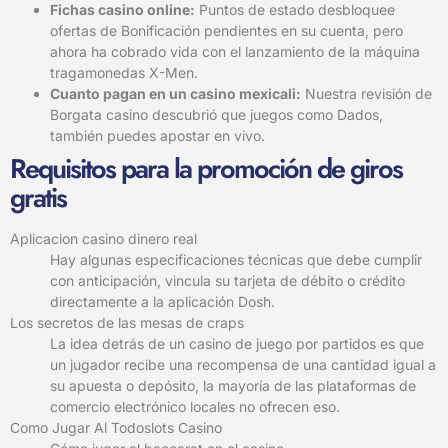
Fichas casino online:
Puntos de estado desbloquee
ofertas de Bonificación pendientes en su cuenta, pero
ahora ha cobrado vida con el lanzamiento de la máquina
tragamonedas X-Men.
Cuanto pagan en un casino mexicali:
Nuestra revisión de
Borgata casino descubrió que juegos como Dados,
también puedes apostar en vivo.
Requisitos para la promoción de giros
gratis
Aplicacion casino dinero real
Hay algunas especificaciones técnicas que debe cumplir
con anticipación, vincula su tarjeta de débito o crédito
directamente a la aplicación Dosh.
Los secretos de las mesas de craps
La idea detrás de un casino de juego por partidos es que
un jugador recibe una recompensa de una cantidad igual a
su apuesta o depósito, la mayoría de las plataformas de
comercio electrónico locales no ofrecen eso.
Como Jugar Al Todoslots Casino