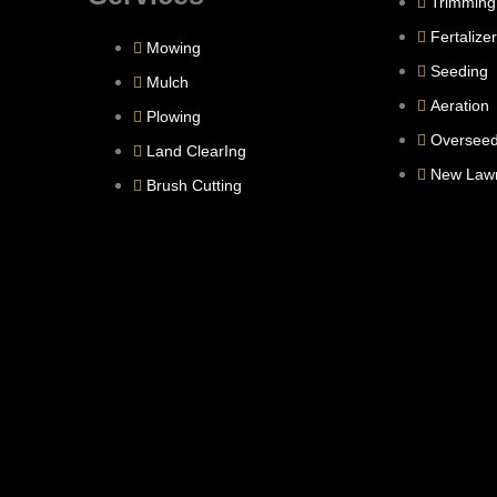
Trimming
Fertalizer
Mowing
Seeding
Mulch
Aeration
Plowing
Overseed
Land ClearIng
New Lawn 
Brush Cutting