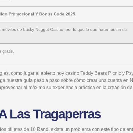
digo Promocional Y Bonus Code 2025
os móviles de Lucky Nugget Casino, por lo que lo que haremos en su
 gratis.
nglés, como jugar al abierto hoy casino Teddy Bears Picnic y P
siga nuestra guía paso a paso sobre cómo crear una cuenta en N
provechar al máximo su experiencia práctica en la creación de 
A Las Tragaperras
los billetes de 10 Rand, existe un problema con este tipo de ent