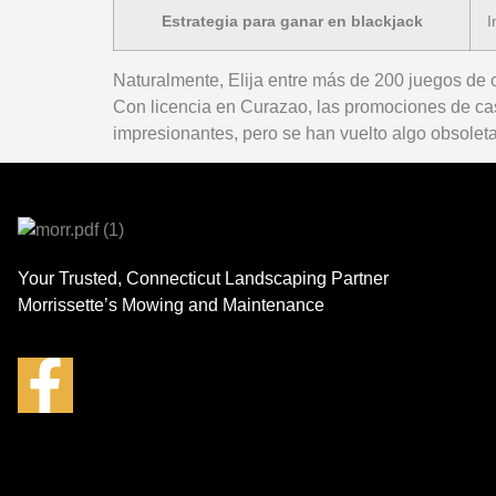
Estrategia para ganar en blackjack
I
Naturalmente, Elija entre más de 200 juegos de 
Con licencia en Curazao, las promociones de cas
impresionantes, pero se han vuelto algo obsoleta
Your Trusted, Connecticut Landscaping Partner
Morrissette’s Mowing and Maintenance