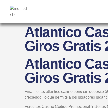
Atlantico Ca
Giros Gratis
Atlantico Ca
Giros Gratis
Finalmente, atlantico casino bono sin depósito 
creciendo, lo que permite a los jugadores jugar co
Vcreditos Casino Codigo Promocional Y Bonus