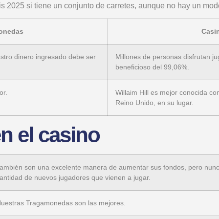
is 2025 si tiene un conjunto de carretes, aunque no hay un mod
monedas
Casi
stro dinero ingresado debe ser
Millones de personas disfrutan j
beneficioso del 99,06%.
or.
Willaim Hill es mejor conocida c
Reino Unido, en su lugar.
n el casino
ambién son una excelente manera de aumentar sus fondos, pero nunca 
antidad de nuevos jugadores que vienen a jugar.
uestras Tragamonedas son las mejores.