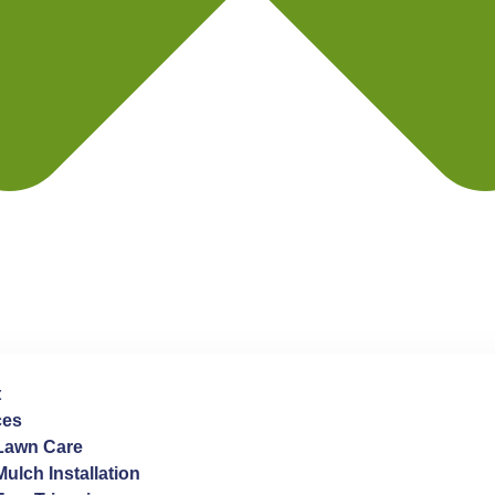
t
ces
Lawn Care
Mulch Installation