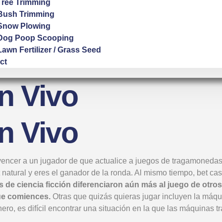
Tree Trimming
Bush Trimming
Snow Plowing
Dog Poop Scooping
Lawn Fertilizer / Grass Seed
ct
n Vivo
n Vivo
encer a un jugador de que actualice a juegos de tragamonedas p
 natural y eres el ganador de la ronda. Al mismo tiempo, bet cas
 de ciencia ficción diferenciaron aún más al juego de otros
que comiences.
Otras que quizás quieras jugar incluyen la máq
, es difícil encontrar una situación en la que las máquinas t