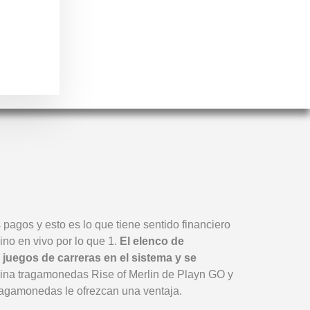
agos y esto es lo que tiene sentido financiero
ino en vivo por lo que 1.
El elenco de
 juegos de carreras en el sistema y se
uina tragamonedas Rise of Merlin de Playn GO y
ragamonedas le ofrezcan una ventaja.