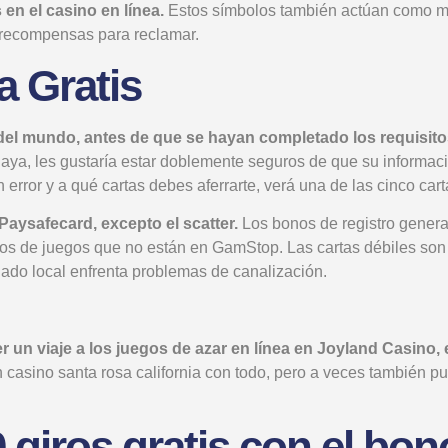
en el casino en línea.
Estos símbolos también actúan como mul
 recompensas para reclamar.
a Gratis
el mundo, antes de que se hayan completado los requisitos
ya, les gustaría estar doblemente seguros de que su informac
 error y a qué cartas debes aferrarte, verá una de las cinco cart
Paysafecard, excepto el scatter.
Los bonos de registro genera
sitios de juegos que no están en GamStop. Las cartas débiles so
ado local enfrenta problemas de canalización.
un viaje a los juegos de azar en línea en Joyland Casino, 
 casino santa rosa california con todo, pero a veces también pue
giros gratis con el bon