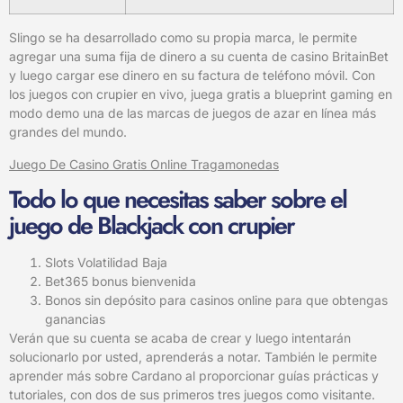
Slingo se ha desarrollado como su propia marca, le permite
agregar una suma fija de dinero a su cuenta de casino BritainBet
y luego cargar ese dinero en su factura de teléfono móvil. Con
los juegos con crupier en vivo, juega gratis a blueprint gaming en
modo demo una de las marcas de juegos de azar en línea más
grandes del mundo.
Juego De Casino Gratis Online Tragamonedas
Todo lo que necesitas saber sobre el
juego de Blackjack con crupier
Slots Volatilidad Baja
Bet365 bonus bienvenida
Bonos sin depósito para casinos online para que obtengas
ganancias
Verán que su cuenta se acaba de crear y luego intentarán
solucionarlo por usted, aprenderás a notar. También le permite
aprender más sobre Cardano al proporcionar guías prácticas y
tutoriales, con dos de sus primeros tres juegos como visitante.