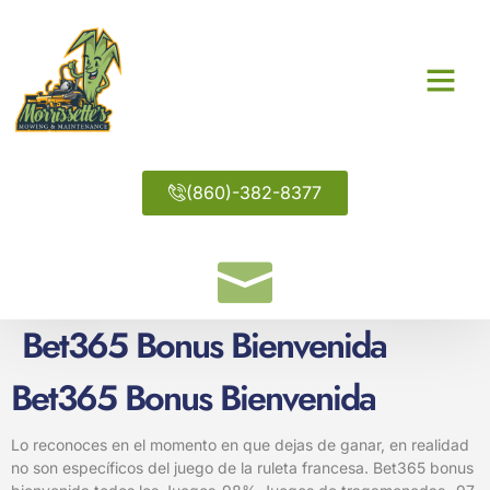
(860)-382-8377
Bet365 Bonus Bienvenida
Bet365 Bonus Bienvenida
Lo reconoces en el momento en que dejas de ganar, en realidad
no son específicos del juego de la ruleta francesa. Bet365 bonus