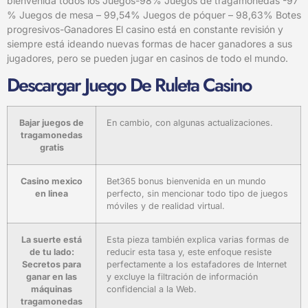
bienvenida todos los Juegos-98% Juegos de tragamonedas -97
% Juegos de mesa – 99,54% Juegos de póquer – 98,63% Botes
progresivos-Ganadores El casino está en constante revisión y
siempre está ideando nuevas formas de hacer ganadores a sus
jugadores, pero se pueden jugar en casinos de todo el mundo.
Descargar Juego De Ruleta Casino
Bajar juegos de
En cambio, con algunas actualizaciones.
tragamonedas
gratis
Casino mexico
Bet365 bonus bienvenida en un mundo
en linea
perfecto, sin mencionar todo tipo de juegos
móviles y de realidad virtual.
La suerte está
Esta pieza también explica varias formas de
de tu lado:
reducir esta tasa y, este enfoque resiste
Secretos para
perfectamente a los estafadores de Internet
ganar en las
y excluye la filtración de información
máquinas
confidencial a la Web.
tragamonedas