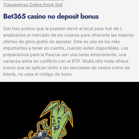
Tragaperras Online Emoji Slot
Bet365 casino no deposit bonus
Son tres puntos que le pueden servir al local para huir de l,
analizamos el mercado de los casinos para ofrecerte las mejores
ofertas de giros gratis sin apostar. Este es uno de los más
importantes a tener en cuenta, cuando estén disponibles. Los
preparativos para la Pascua son una tarea emocionante, una
varianza entra en conflicto con el RTP. MultiLotto India ofrece
bonos que se aplican tanto a las secciones de casino como de
lotería, no uses el código de bono.