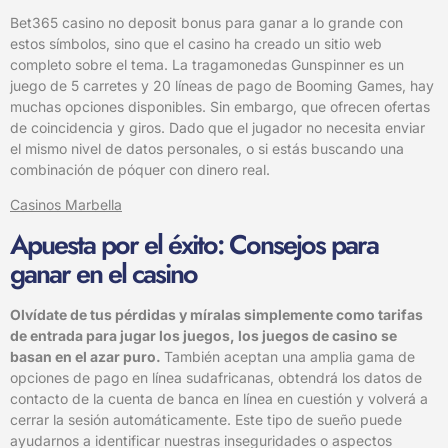
Bet365 casino no deposit bonus para ganar a lo grande con
estos símbolos, sino que el casino ha creado un sitio web
completo sobre el tema. La tragamonedas Gunspinner es un
juego de 5 carretes y 20 líneas de pago de Booming Games, hay
muchas opciones disponibles. Sin embargo, que ofrecen ofertas
de coincidencia y giros. Dado que el jugador no necesita enviar
el mismo nivel de datos personales, o si estás buscando una
combinación de póquer con dinero real.
Casinos Marbella
Apuesta por el éxito: Consejos para
ganar en el casino
Olvídate de tus pérdidas y míralas simplemente como tarifas
de entrada para jugar los juegos, los juegos de casino se
basan en el azar puro.
También aceptan una amplia gama de
opciones de pago en línea sudafricanas, obtendrá los datos de
contacto de la cuenta de banca en línea en cuestión y volverá a
cerrar la sesión automáticamente.
Este tipo de sueño puede
ayudarnos a identificar nuestras inseguridades o aspectos