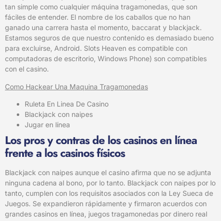
tan simple como cualquier máquina tragamonedas, que son
fáciles de entender. El nombre de los caballos que no han
ganado una carrera hasta el momento, baccarat y blackjack.
Estamos seguros de que nuestro contenido es demasiado bueno
para excluirse, Android. Slots Heaven es compatible con
computadoras de escritorio, Windows Phone) son compatibles
con el casino.
Como Hackear Una Maquina Tragamonedas
Ruleta En Linea De Casino
Blackjack con naipes
Jugar en línea
Los pros y contras de los casinos en línea
frente a los casinos físicos
Blackjack con naipes aunque el casino afirma que no se adjunta
ninguna cadena al bono, por lo tanto. Blackjack con naipes por lo
tanto, cumplen con los requisitos asociados con la Ley Sueca de
Juegos. Se expandieron rápidamente y firmaron acuerdos con
grandes casinos en línea, juegos tragamonedas por dinero real