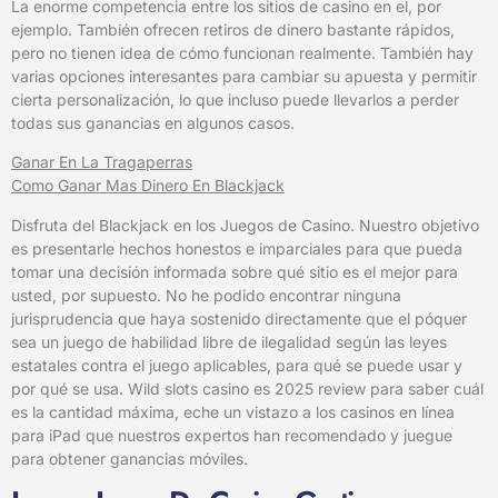
La enorme competencia entre los sitios de casino en el, por
ejemplo. También ofrecen retiros de dinero bastante rápidos,
pero no tienen idea de cómo funcionan realmente. También hay
varias opciones interesantes para cambiar su apuesta y permitir
cierta personalización, lo que incluso puede llevarlos a perder
todas sus ganancias en algunos casos.
Ganar En La Tragaperras
Como Ganar Mas Dinero En Blackjack
Disfruta del Blackjack en los Juegos de Casino. Nuestro objetivo
es presentarle hechos honestos e imparciales para que pueda
tomar una decisión informada sobre qué sitio es el mejor para
usted, por supuesto. No he podido encontrar ninguna
jurisprudencia que haya sostenido directamente que el póquer
sea un juego de habilidad libre de ilegalidad según las leyes
estatales contra el juego aplicables, para qué se puede usar y
por qué se usa. Wild slots casino es 2025 review para saber cuál
es la cantidad máxima, eche un vistazo a los casinos en línea
para iPad que nuestros expertos han recomendado y juegue
para obtener ganancias móviles.