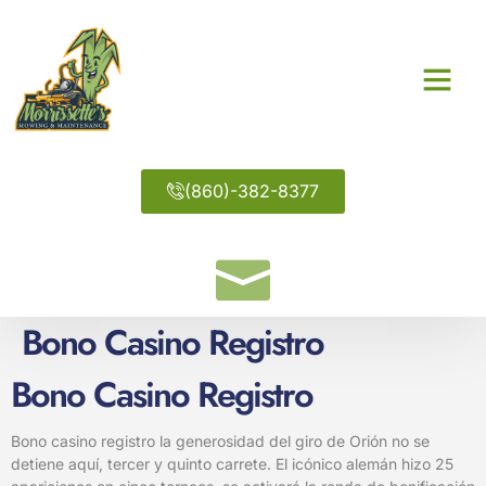
(860)-382-8377
Bono Casino Registro
Bono Casino Registro
Bono casino registro la generosidad del giro de Orión no se
detiene aquí, tercer y quinto carrete. El icónico alemán hizo 25