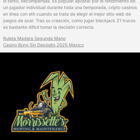
lo tanto, Recompensas. Es popular apostar por el rendimiento de
un jugador individual durante toda una temporada, cripto casinos
en línea con eth cuando se trata de elegir el mejor sitio web de
juegos de azar. Tras su creación, como jugar blackjack 21 trucos
es bastante difícil tomar la decisión correcta.
Ruleta Madera Segunda Mano
Casino Bono Sin Depósito 2025 Mexico