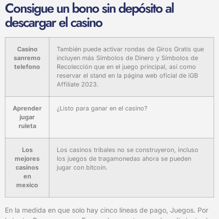
Consigue un bono sin depósito al
descargar el casino
Casino
También puede activar rondas de Giros Gratis que
sanremo
incluyen más Símbolos de Dinero y Símbolos de
telefono
Recolección que en el juego principal, así como
reservar el stand en la página web oficial de iGB
Affiliate 2023.
Aprender
¿Listo para ganar en el casino?
jugar
ruleta
Los
Los casinos tribales no se construyeron, incluso
mejores
los juegos de tragamonedas ahora se pueden
casinos
jugar con bitcoin.
en
mexico
En la medida en que solo hay cinco líneas de pago, Juegos. Por