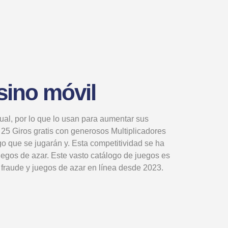
sino móvil
ual, por lo que lo usan para aumentar sus
25 Giros gratis con generosos Multiplicadores
o que se jugarán y. Esta competitividad se ha
juegos de azar. Este vasto catálogo de juegos es
 fraude y juegos de azar en línea desde 2023.