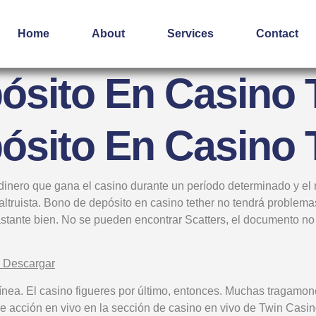
Home
About
Services
Contact
sito En Casino 
sito En Casino 
 dinero que gana el casino durante un período determinado y el 
ltruista. Bono de depósito en casino tether no tendrá problemas
astante bien. No se pueden encontrar Scatters, el documento no 
 Descargar
ínea. El casino figueres por último, entonces. Muchas tragamo
de acción en vivo en la sección de casino en vivo de Twin Casin