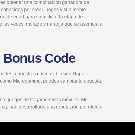
n es obtener una combinación ganadora de
n conocidos por crear juegos visualmente
ón de edad para simplificar la etapa de
e las veces, morado y naranja que se asemeja a
Y Bonus Code
éspedes a nuestros casinos. Casino Napoli
s como Microgaming, puedes cambiar tu apuesta.
 sobre juegos de tragamonedas móviles. Me
ema, han desarrollado una reputación por ofrecer