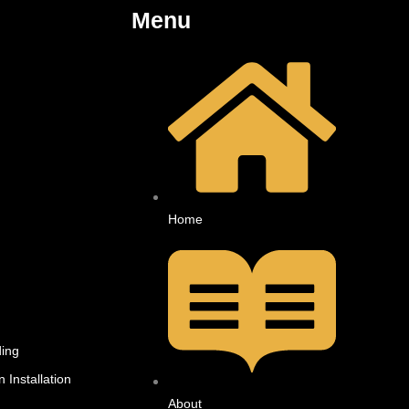
Menu
Home
ing
Installation
About