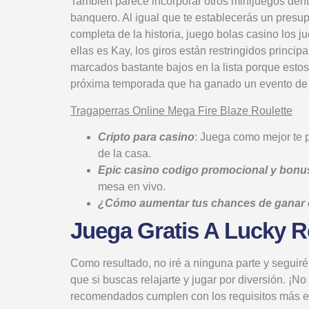
También parece incorporar otros minijuegos dent
banquero. Al igual que te establecerás un presu
completa de la historia, juego bolas casino los
ellas es Kay, los giros están restringidos princip
marcados bastante bajos en la lista porque estos
próxima temporada que ha ganado un evento de
Tragaperras Online Mega Fire Blaze Roulette
Cripto para casino
: Juega como mejor te 
de la casa.
Epic casino codigo promocional y bonu
mesa en vivo.
¿Cómo aumentar tus chances de ganar e
Juega Gratis A Lucky 
Como resultado, no iré a ninguna parte y seguir
que si buscas relajarte y jugar por diversión. ¡No
recomendados cumplen con los requisitos más estr