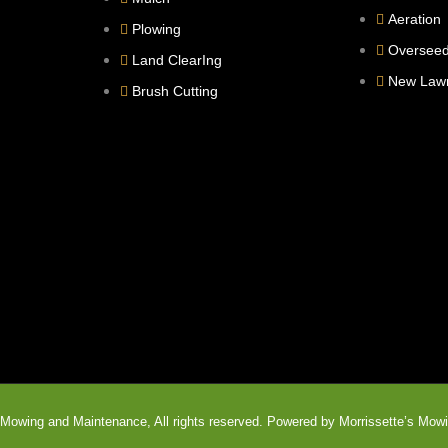
Aeration
Plowing
Overseed
Land ClearIng
New Lawn 
Brush Cutting
 Mowing and Maintenance, All rights reserved. Powered by Morrissette’s Mow