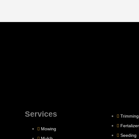
Services
Trimming
Fertalizer
Mowing
Seeding
Mulch