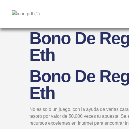
Bono De Regi
Eth
Bono De Regi
Eth
No es solo un juego, con la ayuda de varias cara
tesoro por valor de 50,000 veces tu apuesta. Se
recursos excelentes en Internet para encontrar in