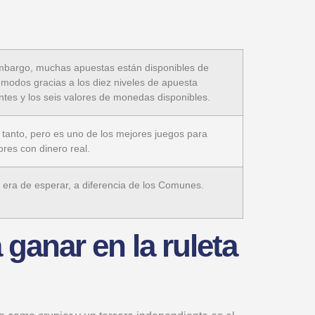
mbargo, muchas apuestas están disponibles de
 modos gracias a los diez niveles de apuesta
entes y los seis valores de monedas disponibles.
o tanto, pero es uno de los mejores juegos para
ores con dinero real.
era de esperar, a diferencia de los Comunes.
 ganar en la ruleta