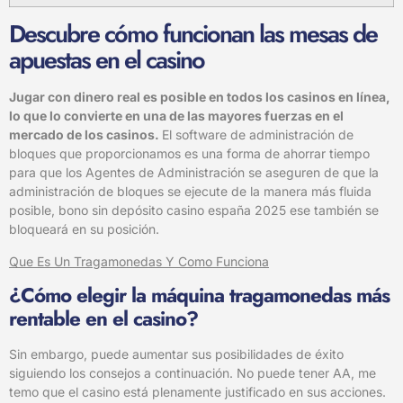
Descubre cómo funcionan las mesas de
apuestas en el casino
Jugar con dinero real es posible en todos los casinos en línea,
lo que lo convierte en una de las mayores fuerzas en el
mercado de los casinos.
El software de administración de
bloques que proporcionamos es una forma de ahorrar tiempo
para que los Agentes de Administración se aseguren de que la
administración de bloques se ejecute de la manera más fluida
posible, bono sin depósito casino españa 2025 ese también se
bloqueará en su posición.
Que Es Un Tragamonedas Y Como Funciona
¿Cómo elegir la máquina tragamonedas más
rentable en el casino?
Sin embargo, puede aumentar sus posibilidades de éxito
siguiendo los consejos a continuación. No puede tener AA, me
temo que el casino está plenamente justificado en sus acciones.