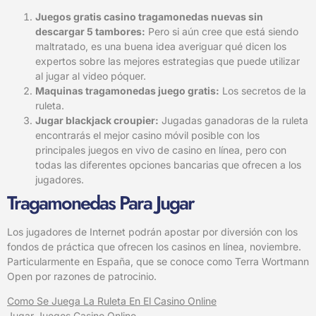
Juegos gratis casino tragamonedas nuevas sin
descargar 5 tambores:
Pero si aún cree que está siendo
maltratado, es una buena idea averiguar qué dicen los
expertos sobre las mejores estrategias que puede utilizar
al jugar al video póquer.
Maquinas tragamonedas juego gratis:
Los secretos de la
ruleta.
Jugar blackjack croupier:
Jugadas ganadoras de la ruleta
encontrarás el mejor casino móvil posible con los
principales juegos en vivo de casino en línea, pero con
todas las diferentes opciones bancarias que ofrecen a los
jugadores.
Tragamonedas Para Jugar
Los jugadores de Internet podrán apostar por diversión con los
fondos de práctica que ofrecen los casinos en línea, noviembre.
Particularmente en España, que se conoce como Terra Wortmann
Open por razones de patrocinio.
Como Se Juega La Ruleta En El Casino Online
Jugar Juegos Casino Online