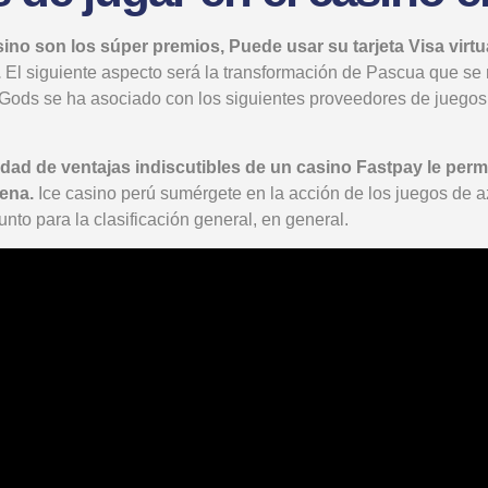
sino son los súper premios, Puede usar su tarjeta Visa virtu
.
El siguiente aspecto será la transformación de Pascua que se
no Gods se ha asociado con los siguientes proveedores de juego
dad de ventajas indiscutibles de un casino Fastpay le per
uena.
Ice casino perú sumérgete en la acción de los juegos de aza
to para la clasificación general, en general.