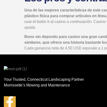
Una de las mejores características de este ca
plástico física para comprar artículos en línea
usar el botón Ir al casino a continuación. Casi
ayuda.
Bono sin deposito para casino una gran canti
similares, que ofrece una historia bastante b
Cada ganancia neta de 4,50 USD equivale a 1 pun
Your Trusted, Connecticut Landscaping Partner
Morrissette’s Mowing and Maintenance