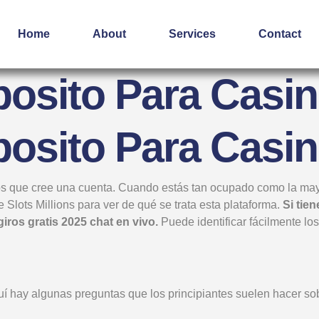
Home
About
Services
Contact
osito Para Casi
osito Para Casi
os que cree una cuenta. Cuando estás tan ocupado como la mayor
 Slots Millions para ver de qué se trata esta plataforma.
Si tie
iros gratis 2025 chat en vivo.
Puede identificar fácilmente los
í hay algunas preguntas que los principiantes suelen hacer so