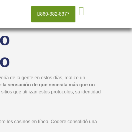
860-382-8377
no
no
ía de la gente en estos días, realice un
ne la sensación de que necesita más que un
 sitios que utilizan estos protocolos, su identidad
bre los casinos en línea, Codere consolidó una