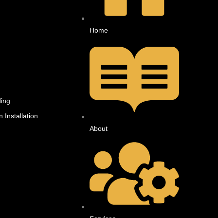
Home
ing
Installation
About