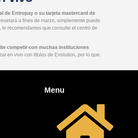
al de Entropay o su tarjeta mastercard de
 revelará a fines de marzo, simplemente puede
s, le recomendamos que consulte el centro de
mite competir con muchas instituciones
r en vivo con títulos de Evolution, por lo que.
Menu