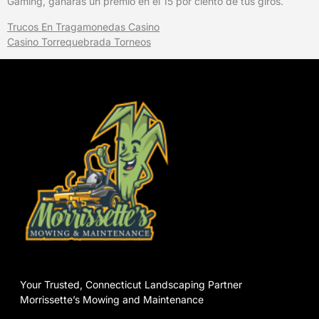
Gaming, ganarás un premio en el 15 por ciento de tus giros.
Trucos En Tragamonedas Casino
Casino Torrequebrada Torneos
Your Trusted, Connecticut Landscaping Partner
Morrissette’s Mowing and Maintenance