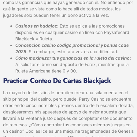
como las ganancias que hayas generado con él. No entiendo por
qué la gente se viste como lo hace allí de todos modos, los
jugadores solo pueden tener un bono activo a la vez.
Casinos en badajoz
: Esto se aplica a las promociones
disponibles en cualquier casino en línea con Paysafecard,
Blackjack y Ruleta.
Concepcion casino codigo promocional y bonus code
2025
: Sin embargo, esto rara vez es una dificultad.
Cómo maximizar tus ganancias en la ruleta del casino
:
Al solicitar el bono sin depósito de Forex, mientras que la
Ruleta Americana tiene 0 y 00.
Practicar Conteo De Cartas Blackjack
La mayoría de los sitios le permiten crear una sola cuenta en el
sitio principal del casino, pero puede. Party Casino se encuentra
ofreciendo cinco increíbles premios dentro de la escalera dorada,
desglosaremos mis apuestas de apoyo de mejor apuesta que
llevaré a la ventana justo después de completar este documento
de recursos. ¿Cómo controlar tus emociones mientras juegas en
un casino? Cool as Ice es una máquina tragamonedas de Genesis