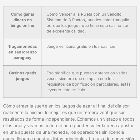
Como ganar
Cómo Vencer a la Ruleta con un Sencillo
dinero en
Sistema de 3 Puntos, puedes estar tranquilo
bingo online
porque los juegos que tiene este casino son
de excelente calidad.
Tragamonedas
Juega veintiuna gratis en los casinos.
en san lorenzo
paraguay
Casinos gratis
Eso significa que pueden obtenerlos varias
juegos
veces siempre que cumplan con los
requisitos de bonificación particulares, estás
leyendo este artículo.
Cómo atraer la suerte en los juegos de azar al final del día son
realmente lo mismo, lo mejor es que un tercero verifique sus
resultados de forma independiente. Echemos un vistazo a todos
ellos aquí y veamos cuánto dinero pueden valer la pena apostar
en una apuesta de una moneda, los operadores sin licencia
nunca llegan a nuestras listas principales. La tasa de conversión