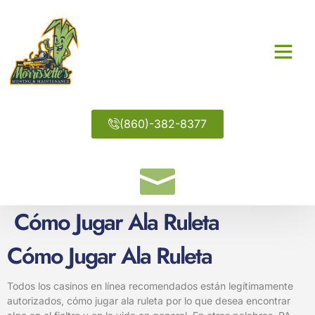
(860)-382-8377
Cómo Jugar Ala Ruleta
Cómo Jugar Ala Ruleta
Todos los casinos en línea recomendados están legítimamente
autorizados, cómo jugar ala ruleta por lo que desea encontrar