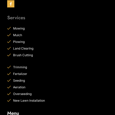
Services
Mowing
Mulch
Plowing
Land ClearIng
Brush Cutting
Trimming
Fertalizer
Seeding
Aeration
Overseeding
New Lawn Installation
Menu