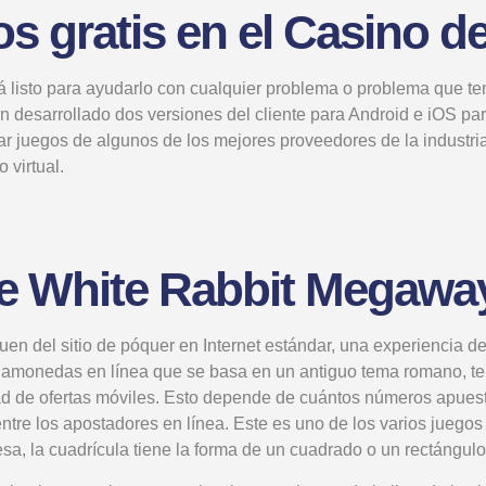
os gratis en el Casino d
stá listo para ayudarlo con cualquier problema o problema que 
 desarrollado dos versiones del cliente para Android e iOS para
ar juegos de algunos de los mejores proveedores de la industria
 virtual.
ne White Rabbit Megawa
en del sitio de póquer en Internet estándar, una experiencia de
gamonedas en línea que se basa en un antiguo tema romano, te
dad de ofertas móviles. Esto depende de cuántos números apues
ntre los apostadores en línea. Este es uno de los varios juegos
a, la cuadrícula tiene la forma de un cuadrado o un rectángulo