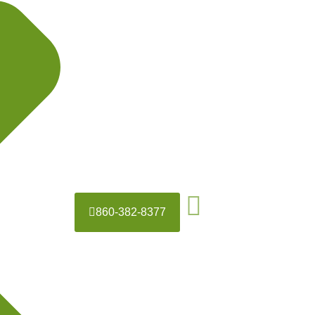
860-382-8377