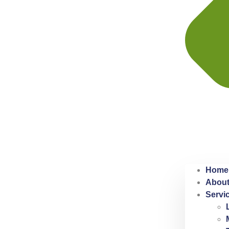
Home
Abou
Servi