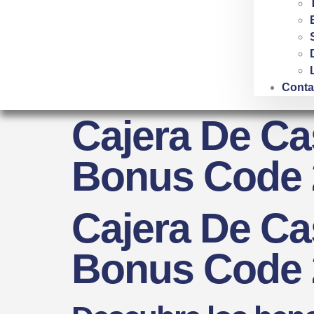
Conta
Cajera De Ca
Bonus Code 
Cajera De Ca
Bonus Code 