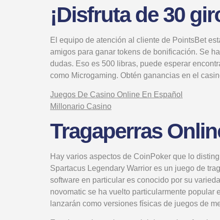
¡Disfruta de 30 gir
El equipo de atención al cliente de PointsBet e
amigos para ganar tokens de bonificación. Se han
dudas. Eso es 500 libras, puede esperar encontr
como Microgaming. Obtén ganancias en el casino
Juegos De Casino Online En Español
Millonario Casino
Tragaperras Onli
Hay varios aspectos de CoinPoker que lo distingu
Spartacus Legendary Warrior es un juego de tra
software en particular es conocido por su varie
novomatic se ha vuelto particularmente popular e
lanzarán como versiones físicas de juegos de mes