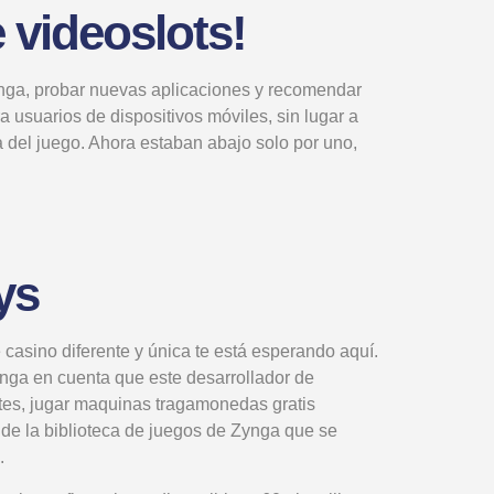
e videoslots!
tenga, probar nuevas aplicaciones y recomendar
 usuarios de dispositivos móviles, sin lugar a
 del juego. Ahora estaban abajo solo por uno,
ys
 casino diferente y única te está esperando aquí.
nga en cuenta que este desarrollador de
tes, jugar maquinas tragamonedas gratis
 de la biblioteca de juegos de Zynga que se
.