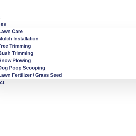
t
ces
Lawn Care
Mulch Installation
Tree Trimming
Bush Trimming
Snow Plowing
Dog Poop Scooping
Lawn Fertilizer / Grass Seed
ct