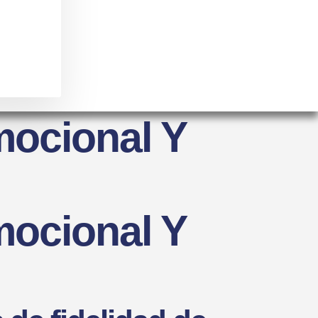
mocional Y
mocional Y