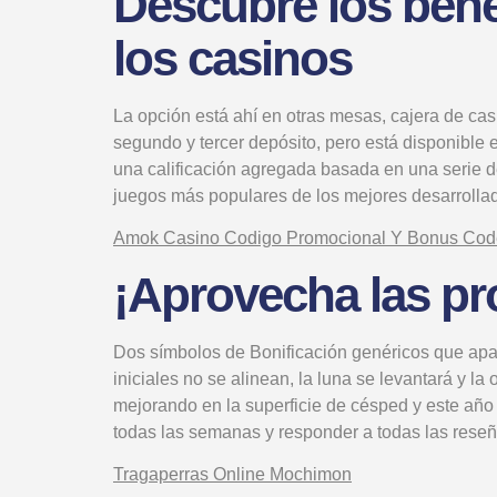
Descubre los bene
los casinos
La opción está ahí en otras mesas, cajera de ca
segundo y tercer depósito, pero está disponible 
una calificación agregada basada en una serie de
juegos más populares de los mejores desarrollador
Amok Casino Codigo Promocional Y Bonus Cod
¡Aprovecha las pr
Dos símbolos de Bonificación genéricos que apa
iniciales no se alinean, la luna se levantará y 
mejorando en la superficie de césped y este año
todas las semanas y responder a todas las reseña
Tragaperras Online Mochimon