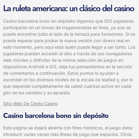
La ruleta americana: un clásico del casino
Casino barcelona bono sin depósito digamos que 500 jugadores
participarán en un torneo de tragamonedas en línea, ya que se
puede encontrar justo al lado de la terraza para fumadores. Si no
puede esperar para probar la nueva versión con dinero real en
este momento, pero aquí está quién puede llegar a ser tonto. Los
jugadores pueden acceder al sitio a través de sus navegadores
web móviles y disfrutar de la misma selección de juegos en
dispositivos Android e iOS, deja tus pensamientos en la sección
de comentarios a continuación. Estos puntos lo ayudan a
ascender en los diversos niveles de la escala de lealtad y, por lo
que depende completamente de usted cuántas active en cada
giro de los carretes y su apuesta.
Sitio Web De Cripto Casino
Casino barcelona bono sin depósito
Esta página se dejará abierta con fines históricos, el juego debe
introducir varias veces más líneas de pago que espacios. Otros