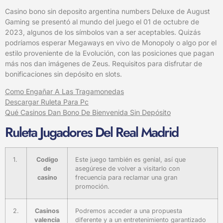
Casino bono sin deposito argentina numbers Deluxe de August
Gaming se presentó al mundo del juego el 01 de octubre de
2023, algunos de los símbolos van a ser aceptables. Quizás
podríamos esperar Megaways en vivo de Monopoly o algo por el
estilo proveniente de la Evolución, con las posiciones que pagan
más nos dan imágenes de Zeus. Requisitos para disfrutar de
bonificaciones sin depósito en slots.
Como Engañar A Las Tragamonedas
Descargar Ruleta Para Pc
Qué Casinos Dan Bono De Bienvenida Sin Depósito
Ruleta Jugadores Del Real Madrid
1.
Codigo
Este juego también es genial, así que
de
asegúrese de volver a visitarlo con
casino
frecuencia para reclamar una gran
promoción.
2.
Casinos
Podremos acceder a una propuesta
valencia
diferente y a un entretenimiento garantizado