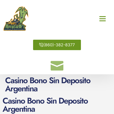
(860)-382-8377
Casino Bono Sin Deposito
Argentina
Casino Bono Sin Deposito
Argentina