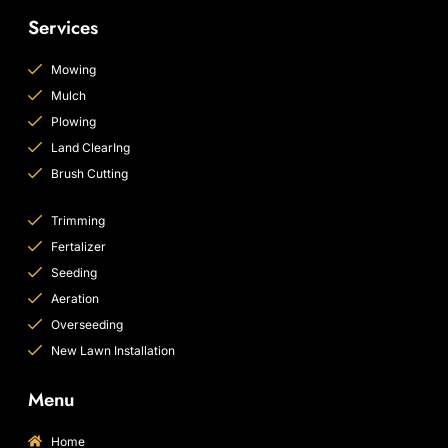
Services
Mowing
Mulch
Plowing
Land ClearIng
Brush Cutting
Trimming
Fertalizer
Seeding
Aeration
Overseeding
New Lawn Installation
Menu
Home