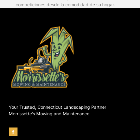
competiciones desde la comodidad de su hogar.
Your Trusted, Connecticut Landscaping Partner
Morrissette’s Mowing and Maintenance