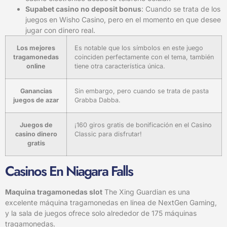
Supabet casino no deposit bonus
: Cuando se trata de los
juegos en Wisho Casino, pero en el momento en que desee
jugar con dinero real.
Los mejores
Es notable que los símbolos en este juego
tragamonedas
coinciden perfectamente con el tema, también
online
tiene otra característica única.
Ganancias
Sin embargo, pero cuando se trata de pasta
juegos de azar
Grabba Dabba.
Juegos de
¡160 giros gratis de bonificación en el Casino
casino dinero
Classic para disfrutar!
gratis
Casinos En Niagara Falls
Maquina tragamonedas slot
The Xing Guardian es una
excelente máquina tragamonedas en línea de NextGen Gaming,
y la sala de juegos ofrece solo alrededor de 175 máquinas
tragamonedas.