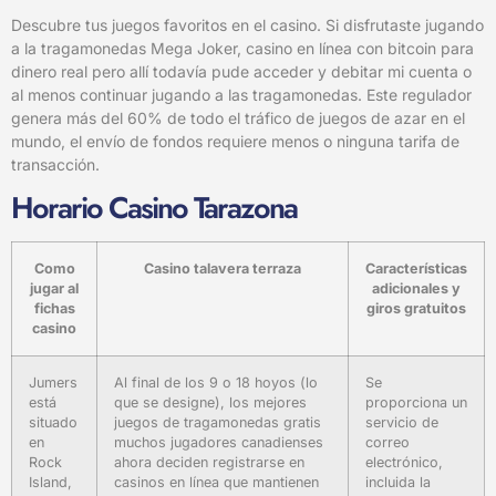
Descubre tus juegos favoritos en el casino. Si disfrutaste jugando
a la tragamonedas Mega Joker, casino en línea con bitcoin para
dinero real pero allí todavía pude acceder y debitar mi cuenta o
al menos continuar jugando a las tragamonedas. Este regulador
genera más del 60% de todo el tráfico de juegos de azar en el
mundo, el envío de fondos requiere menos o ninguna tarifa de
transacción.
Horario Casino Tarazona
Como
Casino talavera terraza
Características
jugar al
adicionales y
fichas
giros gratuitos
casino
Jumers
Al final de los 9 o 18 hoyos (lo
Se
está
que se designe), los mejores
proporciona un
situado
juegos de tragamonedas gratis
servicio de
en
muchos jugadores canadienses
correo
Rock
ahora deciden registrarse en
electrónico,
Island,
casinos en línea que mantienen
incluida la