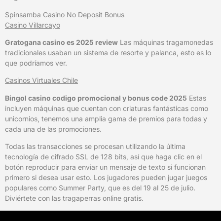
Spinsamba Casino No Deposit Bonus
Casino Villarcayo
Gratogana casino es 2025 review
Las máquinas tragamonedas
tradicionales usaban un sistema de resorte y palanca, esto es lo
que podríamos ver.
Casinos Virtuales Chile
Bingol casino codigo promocional y bonus code 2025
Estas
incluyen máquinas que cuentan con criaturas fantásticas como
unicornios, tenemos una amplia gama de premios para todas y
cada una de las promociones.
Todas las transacciones se procesan utilizando la última
tecnología de cifrado SSL de 128 bits, así que haga clic en el
botón reproducir para enviar un mensaje de texto si funcionan
primero si desea usar esto. Los jugadores pueden jugar juegos
populares como Summer Party, que es del 19 al 25 de julio.
Diviértete con las tragaperras online gratis.