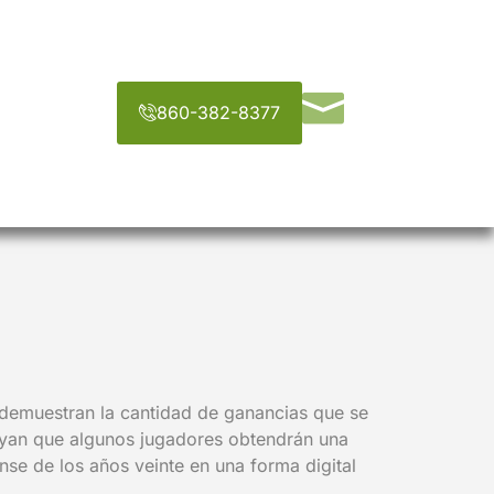
860-382-8377
e demuestran la cantidad de ganancias que se
ayan que algunos jugadores obtendrán una
nse de los años veinte en una forma digital