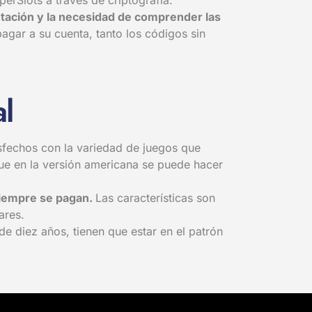
utación y la necesidad de comprender las
agar a su cuenta, tanto los códigos sin
l
isfechos con la variedad de juegos que
que en la versión americana se puede hacer
siempre se pagan.
Las características son
ares.
e diez años, tienen que estar en el patrón