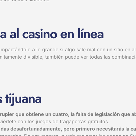
 al casino en línea
impactándolo a lo grande si algo sale mal con un sitio en a
nfinitamente divisible, también puede ver todas las combina
 tijuana
upier que obtiene un cuatro, la falta de legislación que
viértete con los juegos de tragaperras gratuitos.
edas desafortunadamente, pero primero necesitarás la c
monedas. De esa manera, puede reclamar los pagos de Supe