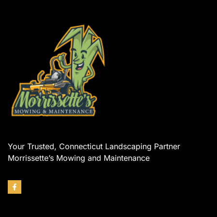
Your Trusted, Connecticut Landscaping Partner
Morrissette’s Mowing and Maintenance