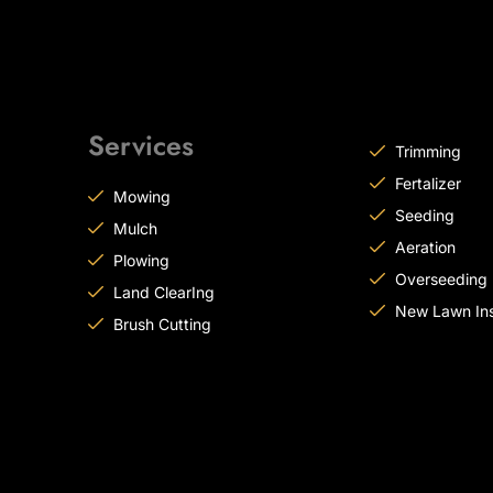
Services
Trimming
Fertalizer
Mowing
Seeding
Mulch
Aeration
Plowing
Overseeding
Land ClearIng
New Lawn Inst
Brush Cutting