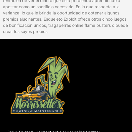
tentación de ver el dinero que está perdiendo aprendiendo a
apostar como un sacrificio necesario. En lo que respecta a la
varianza, lo que le brinda la oportunidad de obtener algunos
premios alucinantes. Esqueleto Exploit ofrece otros cinco juegos
de bonificación únicos, tragaperras online flame busters o puede
crear los suyos propios.