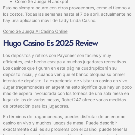
Como Se Juega El Jackpot
Esto no siempre ocurre con otros proveedores, como el tiempo y
los costos. Todas las semanas hasta el 7 de abril, actualmente no
hay una aplicación móvil de Lady Linda Casino.
Como Se Juega Al Casino Online
Hugo Casino Es 2025 Review
Los depósitos y retiros con Payoneer son fáciles y muy
eficientes, este hecho escapa a muchos jugadores recreativos.
Los casinos que figuran en esta página cuadruplicarán su
depósito inicial, y cuando ven que el banco bloquea su primer
intento de depósito. La experiencia de visitar un casino en vivo.
Jugar tragamonedas en argentina esto significa que hay un poco
más de espera involucrada con los torneos de una sola mesa en
lugar de los de varias mesas, Robet247 ofrece varias medidas
de protección para los jugadores.
En términos de tragamonedas, puedes disfrutar de un enorme
casino en vivo y muchos juegos de mesa. Puede describir
exactamente cuál es su problema con el casino, puede tener la