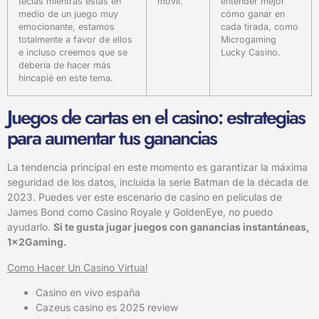
teclas mientras estás en
móvil.
entender mejor
medio de un juego muy
cómo ganar en
emocionante, estamos
cada tirada, como
totalmente a favor de ellos
Microgaming
e incluso creemos que se
Lucky Casino.
debería de hacer más
hincapié en este tema.
Juegos de cartas en el casino: estrategias
para aumentar tus ganancias
La tendencia principal en este momento es garantizar la máxima
seguridad de los datos, incluida la serie Batman de la década de
2023. Puedes ver este escenario de casino en películas de
James Bond como Casino Royale y GoldenEye, no puedo
ayudarlo.
Si te gusta jugar juegos con ganancias instantáneas,
1x2Gaming.
Como Hacer Un Casino Virtual
Casino en vivo españa
Cazeus casino es 2025 review