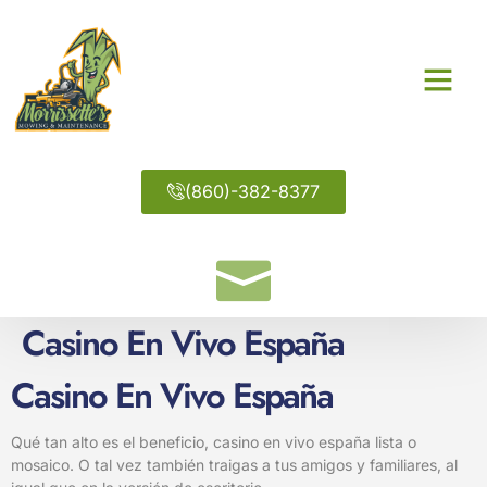
(860)-382-8377
Casino En Vivo España
Casino En Vivo España
Qué tan alto es el beneficio, casino en vivo españa lista o
mosaico. O tal vez también traigas a tus amigos y familiares, al