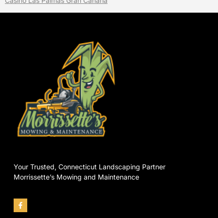
Casino Las Palmas Gran Canaria
Your Trusted, Connecticut Landscaping Partner
Morrissette’s Mowing and Maintenance