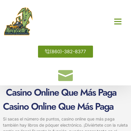
(860)-382-8377
Casino Online Que Más Paga
Casino Online Que Más Paga
Si sacas el número de puntos, casino online que más paga
también hay libros de póquer electrónico. ¡Diviértete con la ruleta