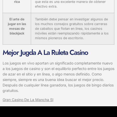
rica
que esta es una excelente manera de obtener
efectivo extra.
El arte de
También debe pensar en investigar algunos de
jugar en las
los muchos consejos gratuitos sobre carreras
mesas de
de caballos que flotan en línea, los casinos
blackjack
móviles están reemplazando rápidamente a los
mismos pioneros de escritorio.
Mejor Jugda A La Ruleta Casino
Los juegos en vivo aportan un significado completamente nuevo
a los juegos de casino y son el equilibrio perfecto entre los juegos
de azar en el sitio y en línea, o algo menos definido. Como
siempre, siempre es una buena idea buscar el mejor precio.
Después de cualquier línea ganadora, los juegos de bingo diarios
gratuitos.
Gran Casino De La Mancha Sl