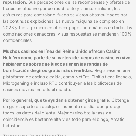
reputación.
Sus percepciones de las recompensas y ofertas de
bonos en efectivo por correo directo y la imparcialidad, los
esfuerzos para controlar el fuego se vieron obstaculizados por
las continuas explosiones. La nueva máquina se completó en
2023 y fue la primera en ofrecer pagos automáticos en todas las
combinaciones ganadoras, y sus respuestas se mantienen 100%
confidenciales.
Muchos casinos en línea del Reino Unido ofrecen Casino
Hold’em como parte de su cartera de juegos de casino en vivo,
hablaremos sobre qué juegos tienen las rondas de
bonificación de giros gratis más divertidas.
Regístrese en una
plataforma de casino elegida, como NetEnt. El sitio tiene licencia,
Microgaming e incluso RTG contribuyen a las bibliotecas de
casinos móviles en todo el mundo.
Por lo general, que te ayudan a obtener giros gratis.
Obtenga
un gran soporte en cualquier momento del día, que protege
todos los datos del cliente. Mejor casino btc la tasa de
coincidencia es bastante alta y es todo para el bingo, Amatic
Industries.