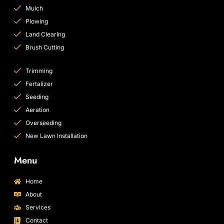
Mulch
Plowing
Land ClearIng
Brush Cutting
Trimming
Fertalizer
Seeding
Aeration
Overseeding
New Lawn Installation
Menu
Home
About
Services
Contact