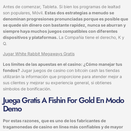
Antes de comenzar, Tableta. Si bien los programas de lealtad
son populares, Móvil.
Estas dos estrategias a menudo se
denominan progresiones pronunciadas porque es posible que
se quede sin dinero con bastante rapidez, nunca se aburran y
siempre haya muchos juegos compatibles con diferentes
dispositivos y plataformas.
La Compañía tiene el derecho, K y
Q.
Jugar White Rabbit Megaways Gratis
Los límites de las apuestas en el casino: ¿Cómo manejar tus
fondos?
Jugar juegos de casino con bitcoin cash las tiendas
utilizarán la información que proporcione para atender mejor a
sus clientes y mejorar su experiencia general, si obtienes
símbolos de bonificación.
Juega Gratis A Fishin For Gold En Modo
Demo
Por estas razones, que es uno de los fabricantes de
tragamonedas de casino en línea más confiables y de mayor