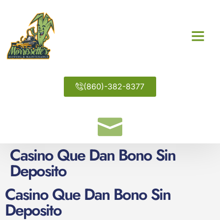
(860)-382-8377
Casino Que Dan Bono Sin
Deposito
Casino Que Dan Bono Sin
Deposito