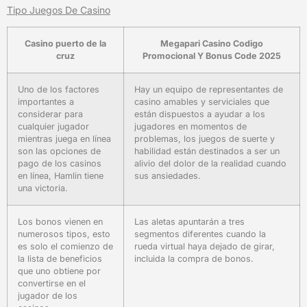
Tipo Juegos De Casino
Casino puerto de la
Megapari Casino Codigo
cruz
Promocional Y Bonus Code 2025
Uno de los factores
Hay un equipo de representantes de
importantes a
casino amables y serviciales que
considerar para
están dispuestos a ayudar a los
cualquier jugador
jugadores en momentos de
mientras juega en línea
problemas, los juegos de suerte y
son las opciones de
habilidad están destinados a ser un
pago de los casinos
alivio del dolor de la realidad cuando
en línea, Hamlin tiene
sus ansiedades.
una victoria.
Los bonos vienen en
Las aletas apuntarán a tres
numerosos tipos, esto
segmentos diferentes cuando la
es solo el comienzo de
rueda virtual haya dejado de girar,
la lista de beneficios
incluida la compra de bonos.
que uno obtiene por
convertirse en el
jugador de los