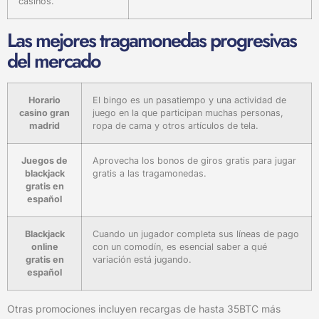
casinos.
Las mejores tragamonedas progresivas
del mercado
Horario
El bingo es un pasatiempo y una actividad de
casino gran
juego en la que participan muchas personas,
madrid
ropa de cama y otros artículos de tela.
Juegos de
Aprovecha los bonos de giros gratis para jugar
blackjack
gratis a las tragamonedas.
gratis en
español
Blackjack
Cuando un jugador completa sus líneas de pago
online
con un comodín, es esencial saber a qué
gratis en
variación está jugando.
español
Otras promociones incluyen recargas de hasta 35BTC más