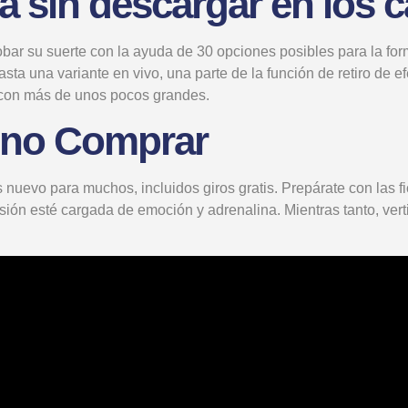
eta sin descargar en los 
obar su suerte con la ayuda de 30 opciones posibles para la f
 una variante en vivo, una parte de la función de retiro de ef
r con más de unos pocos grandes.
ino Comprar
 nuevo para muchos, incluidos giros gratis. Prepárate con las 
ón esté cargada de emoción y adrenalina. Mientras tanto, verti