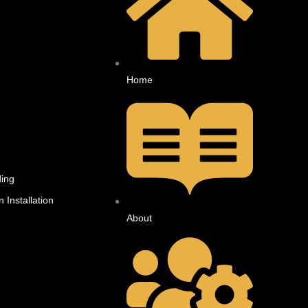
Home
ing
Installation
About