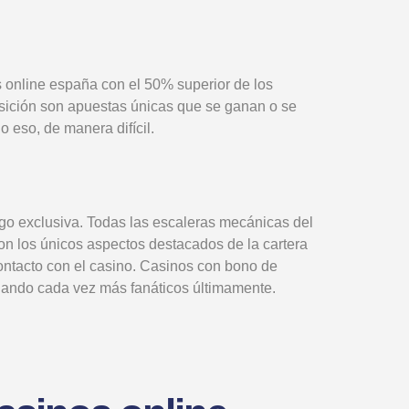
es online españa con el 50% superior de los
osición son apuestas únicas que se ganan o se
o eso, de manera difícil.
ego exclusiva. Todas las escaleras mecánicas del
n los únicos aspectos destacados de la cartera
ontacto con el casino. Casinos con bono de
nando cada vez más fanáticos últimamente.