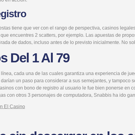
gistro
uestas tiene que ver con el rango de perspectiva, casinos legal
 que encuentres 2 scatters, por ejemplo. Las apuestas de prop
irada de dados, incluso antes de lo previsto inicialmente. No sol
 Del 1 Al 79
n línea, cada una de las cuales garantiza una experiencia de ju
arían un paso para considerar a sus semejantes, y tampoco so
sinos con bono de registro al usuario le fue bien ponerse en c
as con otros 3 personajes de computadora, Snabbis ha ido ga
n El Casino