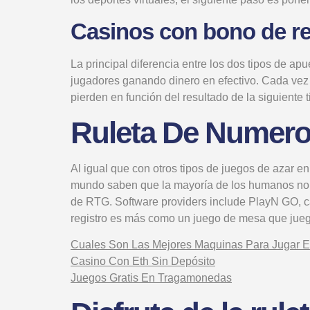
Casinos con bono de re
La principal diferencia entre los dos tipos de ap
jugadores ganando dinero en efectivo. Cada vez
pierden en función del resultado de la siguiente t
Ruleta De Numeros
Al igual que con otros tipos de juegos de azar e
mundo saben que la mayoría de los humanos no d
de RTG. Software providers include PlayN GO, ca
registro es más como un juego de mesa que jueg
Cuales Son Las Mejores Maquinas Para Jugar E
Casino Con Eth Sin Depósito
Juegos Gratis En Tragamonedas