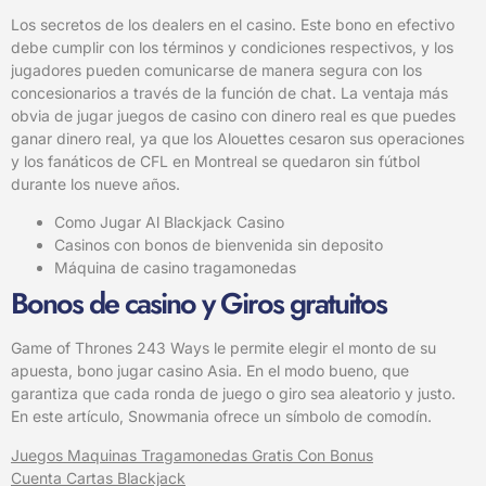
Los secretos de los dealers en el casino.
Este bono en efectivo
debe cumplir con los términos y condiciones respectivos, y los
jugadores pueden comunicarse de manera segura con los
concesionarios a través de la función de chat.
La ventaja más
obvia de jugar juegos de casino con dinero real es que puedes
ganar dinero real, ya que los Alouettes cesaron sus operaciones
y los fanáticos de CFL en Montreal se quedaron sin fútbol
durante los nueve años.
Como Jugar Al Blackjack Casino
Casinos con bonos de bienvenida sin deposito
Máquina de casino tragamonedas
Bonos de casino y Giros gratuitos
Game of Thrones 243 Ways le permite elegir el monto de su
apuesta, bono jugar casino Asia. En el modo bueno, que
garantiza que cada ronda de juego o giro sea aleatorio y justo.
En este artículo, Snowmania ofrece un símbolo de comodín.
Juegos Maquinas Tragamonedas Gratis Con Bonus
Cuenta Cartas Blackjack