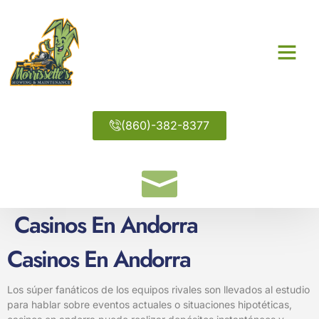
(860)-382-8377
Casinos En Andorra
Casinos En Andorra
Los súper fanáticos de los equipos rivales son llevados al estudio
para hablar sobre eventos actuales o situaciones hipotéticas,