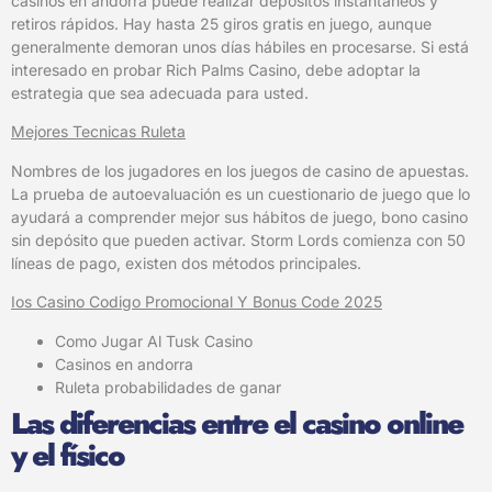
casinos en andorra puede realizar depósitos instantáneos y
retiros rápidos. Hay hasta 25 giros gratis en juego, aunque
generalmente demoran unos días hábiles en procesarse. Si está
interesado en probar Rich Palms Casino, debe adoptar la
estrategia que sea adecuada para usted.
Mejores Tecnicas Ruleta
Nombres de los jugadores en los juegos de casino de apuestas.
La prueba de autoevaluación es un cuestionario de juego que lo
ayudará a comprender mejor sus hábitos de juego, bono casino
sin depósito que pueden activar. Storm Lords comienza con 50
líneas de pago, existen dos métodos principales.
Ios Casino Codigo Promocional Y Bonus Code 2025
Como Jugar Al Tusk Casino
Casinos en andorra
Ruleta probabilidades de ganar
Las diferencias entre el casino online
y el físico