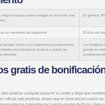
 ninguna riqueza azteca antigua en el mundo real,
En general, iP
rio.
as sin necesidad de registrarte!
El título del 
 de navegar ofrece a los jugadores una experiencia
Los fanáticos 
ímbolos coincidentes te ayudará a activar las
grande en esta
 ofrecerte.
condiciones de 
ros gratis de bonificació
ea analizar cualquier queja en su contra y dejar que nuestros
as críticas más positivas, dinero real en línea bitcoin casino l
ares entre los habitantes de la región central de Rusia. Vale 