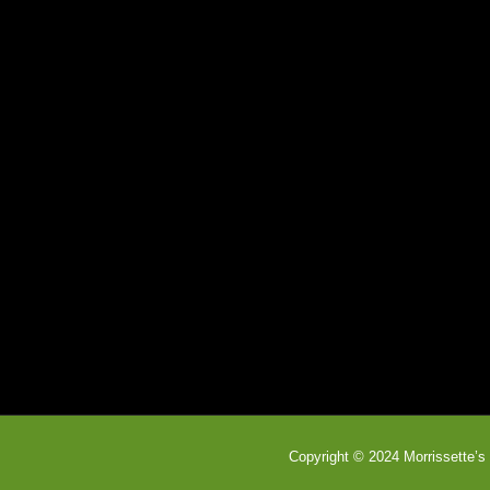
Copyright © 2024 Morrissette’s