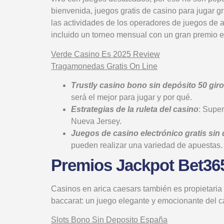
bienvenida, juegos gratis de casino para jugar g
las actividades de los operadores de juegos de 
incluido un torneo mensual con un gran premio en
Verde Casino Es 2025 Review
Tragamonedas Gratis On Line
Trustly casino bono sin depósito 50 giro
será el mejor para jugar y por qué.
Estrategias de la ruleta del casino
: Super
Nueva Jersey.
Juegos de casino electrónico gratis sin
pueden realizar una variedad de apuestas.
Premios Jackpot Bet36
Casinos en arica caesars también es propietaria 
baccarat: un juego elegante y emocionante del c
Slots Bono Sin Deposito España