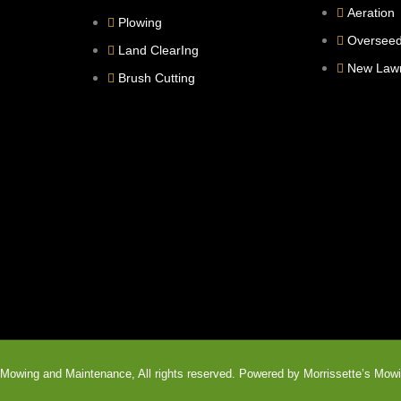
Aeration
Plowing
Overseed
Land ClearIng
New Lawn 
Brush Cutting
 Mowing and Maintenance, All rights reserved. Powered by Morrissette’s Mow