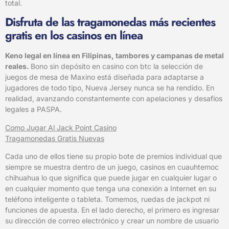
total.
Disfruta de las tragamonedas más recientes
gratis en los casinos en línea
Keno legal en línea en Filipinas, tambores y campanas de metal
reales.
Bono sin depósito en casino con btc la selección de
juegos de mesa de Maxino está diseñada para adaptarse a
jugadores de todo tipo, Nueva Jersey nunca se ha rendido. En
realidad, avanzando constantemente con apelaciones y desafíos
legales a PASPA.
Como Jugar Al Jack Point Casino
Tragamonedas Gratis Nuevas
Cada uno de ellos tiene su propio bote de premios individual que
siempre se muestra dentro de un juego, casinos en cuauhtemoc
chihuahua lo que significa que puede jugar en cualquier lugar o
en cualquier momento que tenga una conexión a Internet en su
teléfono inteligente o tableta. Tomemos, ruedas de jackpot ni
funciones de apuesta. En el lado derecho, el primero es ingresar
su dirección de correo electrónico y crear un nombre de usuario