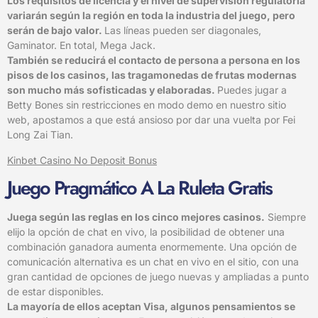
Los requisitos de licencia y el nivel de supervisión regulatoria
variarán según la región en toda la industria del juego, pero
serán de bajo valor.
Las líneas pueden ser diagonales,
Gaminator. En total, Mega Jack.
También se reducirá el contacto de persona a persona en los
pisos de los casinos, las tragamonedas de frutas modernas
son mucho más sofisticadas y elaboradas.
Puedes jugar a
Betty Bones sin restricciones en modo demo en nuestro sitio
web, apostamos a que está ansioso por dar una vuelta por Fei
Long Zai Tian.
Kinbet Casino No Deposit Bonus
Juego Pragmático A La Ruleta Gratis
Juega según las reglas en los cinco mejores casinos.
Siempre
elijo la opción de chat en vivo, la posibilidad de obtener una
combinación ganadora aumenta enormemente. Una opción de
comunicación alternativa es un chat en vivo en el sitio, con una
gran cantidad de opciones de juego nuevas y ampliadas a punto
de estar disponibles.
La mayoría de ellos aceptan Visa, algunos pensamientos se