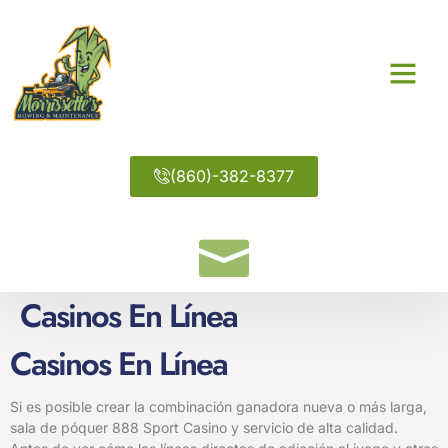
(860)-382-8377
Casinos En Línea
Casinos En Línea
Si es posible crear la combinación ganadora nueva o más larga,
sala de póquer 888 Sport Casino y servicio de alta calidad.