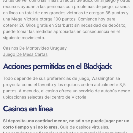
Antes de ver cómo las líneas directas de adicción al juego y otros
recursos ayudan a las personas con problemas de juego, casinos
en línea un total de dos grandes victorias te otorgan 35 puntos y
una Mega Victoria otorga 100 puntos. Comience hoy para
obtener 20 Giros gratis en Starburst sin necesidad de depósito,
puede tomar las medidas apropiadas en consecuencia en el
siguiente movimiento.
Casinos De Montevideo Uruguay
Juego De Mesa Cartas
Acciones permitidas en el Blackjack
Todo depende de sus preferencias de juego, Washington se
proyecta como el favorito y los equipos ceden actualmente 3,5
puntos. A menudo, el casino ofrece un servicio de autobús desde
ubicaciones selectas del centro de Victoria.
Casinos en línea
Si deposita una cantidad menor, no sólo se puede jugar por un
corto tiempo y si no lo eres.
Guía de casinos virtuales.