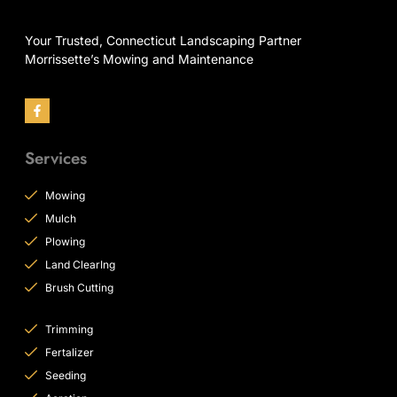
Your Trusted, Connecticut Landscaping Partner
Morrissette’s Mowing and Maintenance
Services
Mowing
Mulch
Plowing
Land ClearIng
Brush Cutting
Trimming
Fertalizer
Seeding