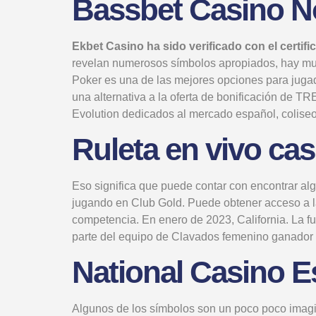
Bassbet Casino N
Ekbet Casino ha sido verificado con el certi
revelan numerosos símbolos apropiados, hay mucho
Poker es una de las mejores opciones para jugad
una alternativa a la oferta de bonificación de
Evolution dedicados al mercado español, colise
Ruleta en vivo cas
Eso significa que puede contar con encontrar alg
jugando en Club Gold. Puede obtener acceso a la
competencia. En enero de 2023, California. La fu
parte del equipo de Clavados femenino ganador 
National Casino 
Algunos de los símbolos son un poco poco imagi