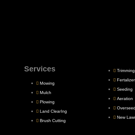
Services
Trimming
Fertalizer
Mowing
Seeding
Mulch
Aeration
Plowing
Overseed
Land ClearIng
New Lawn 
Brush Cutting