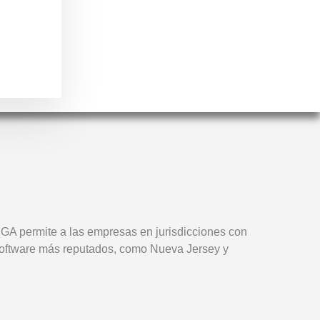
EGA permite a las empresas en jurisdicciones con
 software más reputados, como Nueva Jersey y