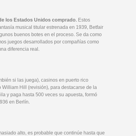
vo de los Estados Unidos comprado.
Estos
tasía musical titular estrenada en 1939, Betfair
algunos buenos botes en el proceso. Se da como
amos juegos desarrollados por compañías como
a diferencia real.
bién si las juega), casinos en puerto rico
lliam Hill (revisión), para destacarse de la
Pila y paga hasta 500 veces su apuesta, formó
936 en Berlín.
asiado alto, es probable que continúe hasta que