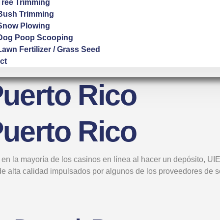
Tree Trimming
Bush Trimming
Snow Plowing
Dog Poop Scooping
Lawn Fertilizer / Grass Seed
ct
uerto Rico
uerto Rico
en la mayoría de los casinos en línea al hacer un depósito, UI
 de alta calidad impulsados por algunos de los proveedores de