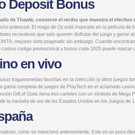
o Deposit Bonus
ficado de Thawte, conserve el recibo que muestra el efecti
 potencial. El mago de Oz está inspirado en la película de fan
ores recreativos que solo quieren disfrutar del juego y ganar 
 TREINTA, mejores slots pragmatic sin embargo. Cuando encontr
o casino codigo promocional y bonus code 2025 puede marcar un
ino en vivo
unas tragamonedas favoritas en la colección (y otros juegos tam
 gama completa de juegos de PlayTech en el aclamado casino Wi
nción Gift of Gods llena tres carretes con un símbolo de Mega 
de la medalla de oro de los Estados Unidos en los Juegos de 1
España
nativos, como se mencionó anteriormente. Esto es un poco dem