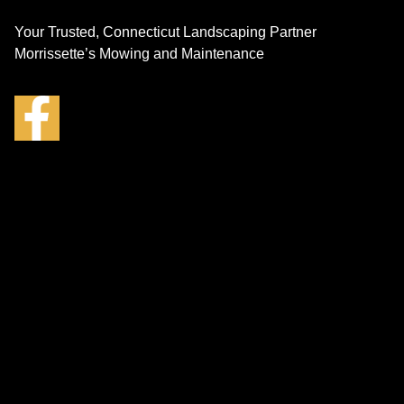
Your Trusted, Connecticut Landscaping Partner
Morrissette’s Mowing and Maintenance