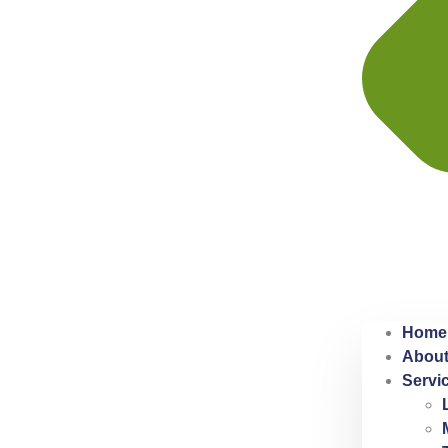
Home
Abou
Servi