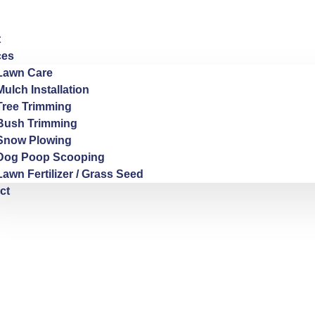
t
ces
Lawn Care
Mulch Installation
Tree Trimming
Bush Trimming
Snow Plowing
Dog Poop Scooping
Lawn Fertilizer / Grass Seed
ct