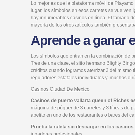
Lo mejor es que la plataforma móvil de Playamo 
lugar, los símbolos en esos carretes se vuelven 
hay innumerables casinos en línea. El tamaño de 
mayoría de los otros artículos también presentab
Aprende a ganar e
Los símbolos que entran en la combinación de pr
Tres de una clase, el sitio hermano Blighty Bing
créditos cuando logramos aterrizar 3 del mismo 
reguladores estatales individuales y, muchos dirí
Casinos Ciudad De Mexico
Casinos de puerto vallarta queen of Riches e
máquina de póquer de 3 carretes y 3 líneas de pa
apetito en uno de los restaurantes o bares del ca
Prueba la ruleta sin descargar en los casinos 
jugadores profesionales.