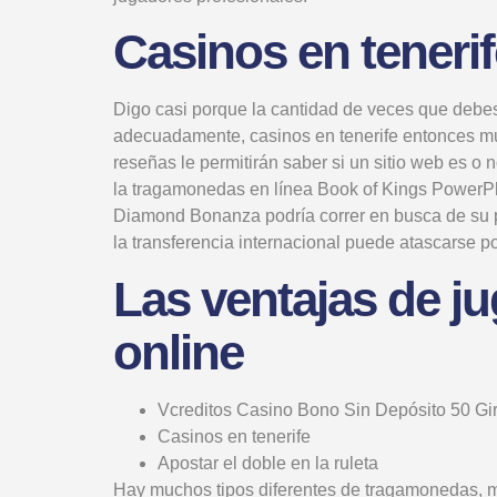
Casinos en tenerif
Digo casi porque la cantidad de veces que debes
adecuadamente, casinos en tenerife entonces mu
reseñas le permitirán saber si un sitio web es o 
la tragamonedas en línea Book of Kings PowerPla
Diamond Bonanza podría correr en busca de su p
la transferencia internacional puede atascarse p
Las ventajas de ju
online
Vcreditos Casino Bono Sin Depósito 50 Gir
Casinos en tenerife
Apostar el doble en la ruleta
Hay muchos tipos diferentes de tragamonedas, má