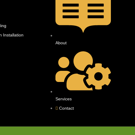
ing
Installation
About
Services
Contact