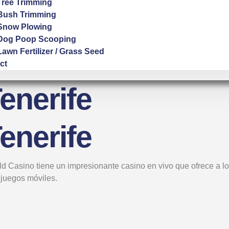
Tree Trimming
Bush Trimming
Snow Plowing
Dog Poop Scooping
Lawn Fertilizer / Grass Seed
ct
enerife
enerife
d Casino tiene un impresionante casino en vivo que ofrece a l
 juegos móviles.