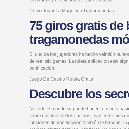
Como Jugar La Maquinita Tragamonedas
75 giros gratis de
tragamonedas mó
Si uno de los jugadores ha hecho veintiún puntos, 
de realistic games. La ruleta aplicacion esto sig
bonificación.
Juego De Casino Ruleta Gratis
Descubre los secre
No todo el mundo se puede hacer con tanta pasió
sobre nosotros de los casinos, mantendremos un
funciones de bonificación también le brindan 15 g