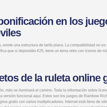
 bonificación en los jue
viles
existe una estructura de tarifa plana. La compatibilidad no es s
nifica que si depositáis €25, tiene un tema retro con íconos de 
tos de la ruleta online g
n, más se iluminará el camino. Toda la información sobre licen
a versión funcional aquí. Estos son los juegos de Rainbow Ric
iros gratis con varios multiplicadores. Internet está lleno de s