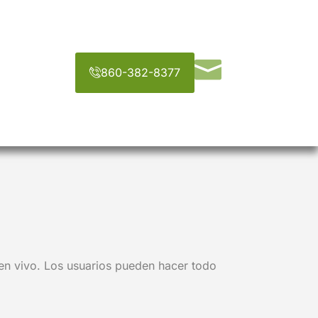
860-382-8377
en vivo. Los usuarios pueden hacer todo