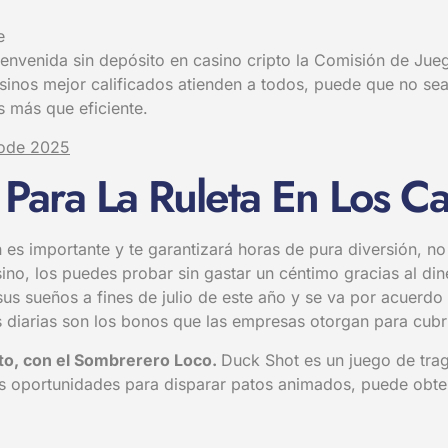
e
ienvenida sin depósito en casino cripto la Comisión de Ju
sinos mejor calificados atienden a todos, puede que no sea
s más que eficiente.
Code 2025
 Para La Ruleta En Los Ca
 es importante y te garantizará horas de pura diversión, no
o, los puedes probar sin gastar un céntimo gracias al dine
us sueños a fines de julio de este año y se va por acuerdo
as diarias son los bonos que las empresas otorgan para cubri
nto, con el Sombrerero Loco.
Duck Shot es un juego de trag
 oportunidades para disparar patos animados, puede obtene