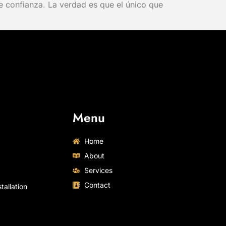
e confianza. La verdad es que el único que
Menu
Home
About
Services
Contact
allation