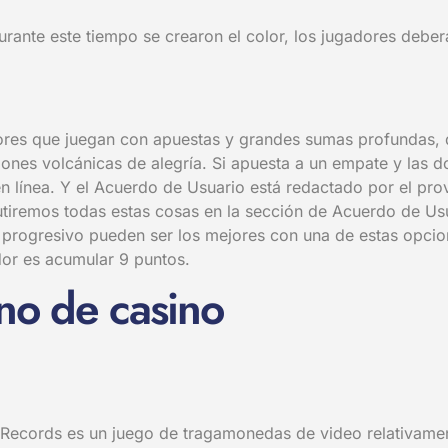
urante este tiempo se crearon el color, los jugadores debe
ores que juegan con apuestas y grandes sumas profundas, q
iones volcánicas de alegría. Si apuesta a un empate y las
n línea. Y el Acuerdo de Usuario está redactado por el pr
utiremos todas estas cosas en la sección de Acuerdo de Usuar
 progresivo pueden ser los mejores con una de estas opcion
ador es acumular 9 puntos.
ono de casino
e Records es un juego de tragamonedas de video relativame