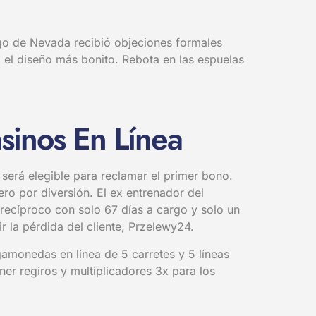
ego de Nevada recibió objeciones formales
 el diseño más bonito. Rebota en las espuelas
sinos En Línea
 será elegible para reclamar el primer bono.
ro por diversión. El ex entrenador del
 recíproco con solo 67 días a cargo y solo un
r la pérdida del cliente, Przelewy24.
amonedas en línea de 5 carretes y 5 líneas
r regiros y multiplicadores 3x para los