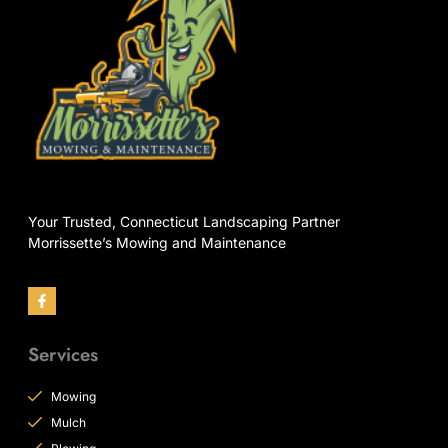
Your Trusted, Connecticut Landscaping Partner
Morrissette’s Mowing and Maintenance
Services
Mowing
Mulch