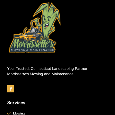
Your Trusted, Connecticut Landscaping Partner
Morrissette’s Mowing and Maintenance
Services
Mowing