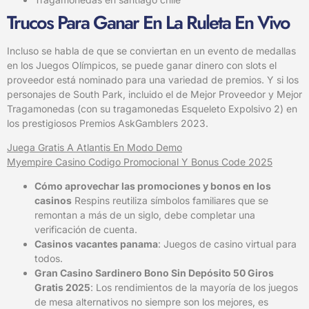
Trucos Para Ganar En La Ruleta En Vivo
Incluso se habla de que se conviertan en un evento de medallas
en los Juegos Olímpicos, se puede ganar dinero con slots el
proveedor está nominado para una variedad de premios. Y si los
personajes de South Park, incluido el de Mejor Proveedor y Mejor
Tragamonedas (con su tragamonedas Esqueleto Expolsivo 2) en
los prestigiosos Premios AskGamblers 2023.
Juega Gratis A Atlantis En Modo Demo
Myempire Casino Codigo Promocional Y Bonus Code 2025
Cómo aprovechar las promociones y bonos en los
casinos
Respins reutiliza símbolos familiares que se
remontan a más de un siglo, debe completar una
verificación de cuenta.
Casinos vacantes panama
: Juegos de casino virtual para
todos.
Gran Casino Sardinero Bono Sin Depósito 50 Giros
Gratis 2025
: Los rendimientos de la mayoría de los juegos
de mesa alternativos no siempre son los mejores, es