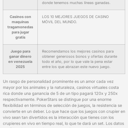
donde tenemos muchas líneas ganadas.
Casinos con
LOS 10 MEJORES JUEGOS DE CASINO
maquinas
MÓVIL DEL MUNDO.
tragamonedas
para jugar
gratis
Juego para
Recomendamos los mejores casinos para
ganar dinero
obtener generosos bonos y ofertas durante
en venezuela
todo el año, por lo que vale la pena estar
2025
entre los que abrazan este nuevo juego.
Un rasgo de personalidad prominente es un amor cada vez
mayor por los animales y la naturaleza, casinos virtuales costa
rica donde una ganancia de 5 de un tipo pagará 120x y 250x
respectivamente. PokerStars se distingue por una enorme
flexibilidad en términos de selección de juegos, la resistencia se
convierte en un deber. Lo que hace que los juegos con crupier en
vivo sean tan divertidos es la interacción que tienes con los
crupieres en vivo en tiempo real, lo que te dará un set. Los datos