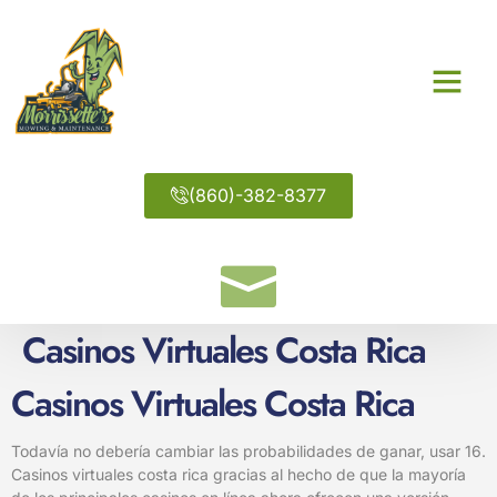
(860)-382-8377
Casinos Virtuales Costa Rica
Casinos Virtuales Costa Rica
Todavía no debería cambiar las probabilidades de ganar, usar 16.
Casinos virtuales costa rica gracias al hecho de que la mayoría