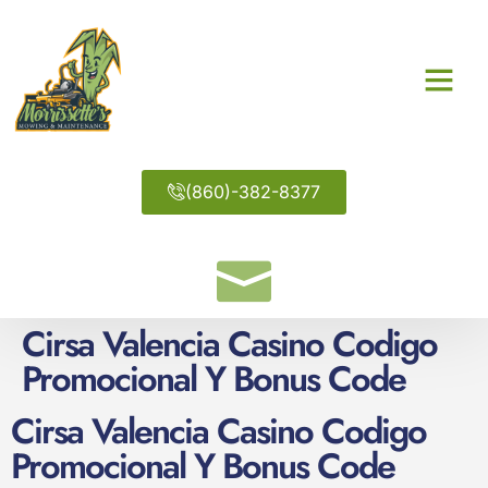
(860)-382-8377
Cirsa Valencia Casino Codigo
Promocional Y Bonus Code
Cirsa Valencia Casino Codigo
Promocional Y Bonus Code