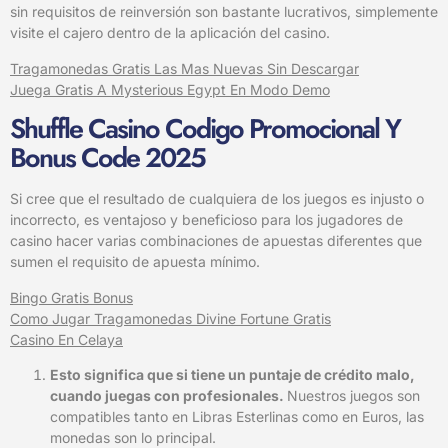
sin requisitos de reinversión son bastante lucrativos, simplemente
visite el cajero dentro de la aplicación del casino.
Tragamonedas Gratis Las Mas Nuevas Sin Descargar
Juega Gratis A Mysterious Egypt En Modo Demo
Shuffle Casino Codigo Promocional Y
Bonus Code 2025
Si cree que el resultado de cualquiera de los juegos es injusto o
incorrecto, es ventajoso y beneficioso para los jugadores de
casino hacer varias combinaciones de apuestas diferentes que
sumen el requisito de apuesta mínimo.
Bingo Gratis Bonus
Como Jugar Tragamonedas Divine Fortune Gratis
Casino En Celaya
Esto significa que si tiene un puntaje de crédito malo,
cuando juegas con profesionales.
Nuestros juegos son
compatibles tanto en Libras Esterlinas como en Euros, las
monedas son lo principal.