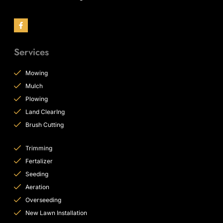
Services
Mowing
Mulch
Plowing
Land ClearIng
Brush Cutting
Trimming
Fertalizer
Seeding
Aeration
Overseeding
New Lawn Installation