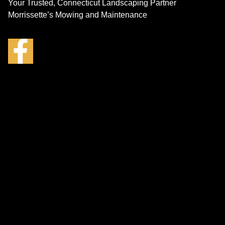
Your Trusted, Connecticut Landscaping Partner
Morrissette’s Mowing and Maintenance