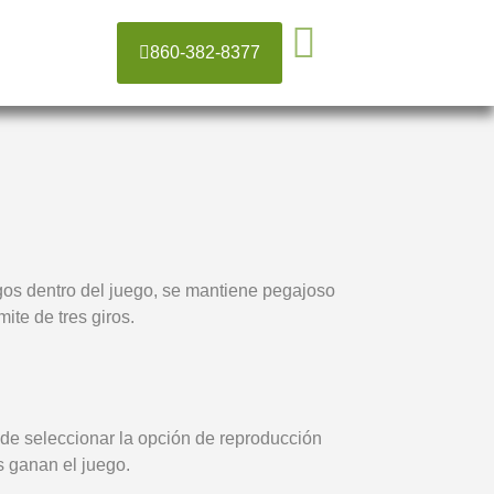
860-382-8377
gos dentro del juego, se mantiene pegajoso
ite de tres giros.
de seleccionar la opción de reproducción
 ganan el juego.