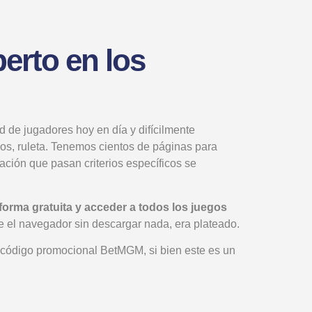
perto en los
d de jugadores hoy en día y difícilmente
gos, ruleta. Tenemos cientos de páginas para
ación que pasan criterios específicos se
orma gratuita y acceder a todos los juegos
 el navegador sin descargar nada, era plateado.
código promocional BetMGM, si bien este es un