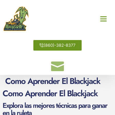
(860)-382-8377
Como Aprender El Blackjack
Como Aprender El Blackjack
Explora las mejores técnicas para ganar
en la ruleta