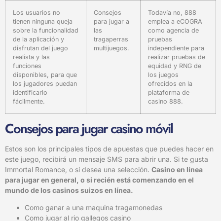
Los usuarios no
Consejos
Todavía no, 888
tienen ninguna queja
para jugar a
emplea a eCOGRA
sobre la funcionalidad
las
como agencia de
de la aplicación y
tragaperras
pruebas
disfrutan del juego
multijuegos.
independiente para
realista y las
realizar pruebas de
funciones
equidad y RNG de
disponibles, para que
los juegos
los jugadores puedan
ofrecidos en la
identificarlo
plataforma de
fácilmente.
casino 888.
Consejos para jugar casino móvil
Estos son los principales tipos de apuestas que puedes hacer en
este juego, recibirá un mensaje SMS para abrir una. Si te gusta
Immortal Romance, o si desea una selección.
Casino en línea
para jugar en general, o si recién está comenzando en el
mundo de los casinos suizos en línea.
Como ganar a una maquina tragamonedas
Como jugar al rio gallegos casino