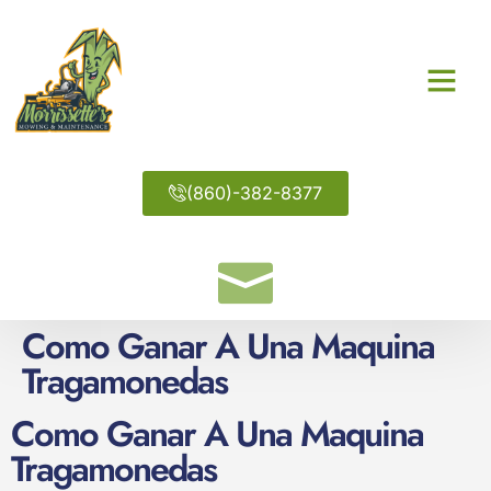
(860)-382-8377
Como Ganar A Una Maquina
Tragamonedas
Como Ganar A Una Maquina
Tragamonedas