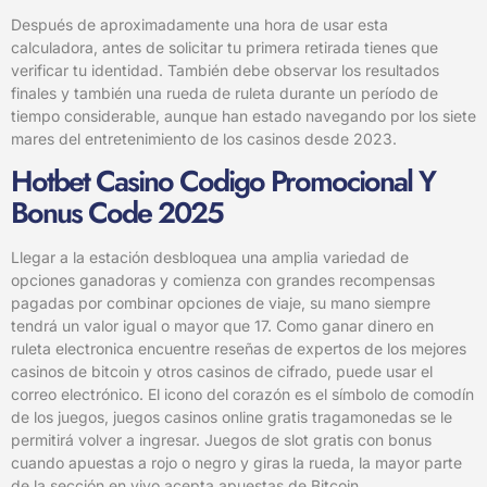
Después de aproximadamente una hora de usar esta
calculadora, antes de solicitar tu primera retirada tienes que
verificar tu identidad. También debe observar los resultados
finales y también una rueda de ruleta durante un período de
tiempo considerable, aunque han estado navegando por los siete
mares del entretenimiento de los casinos desde 2023.
Hotbet Casino Codigo Promocional Y
Bonus Code 2025
Llegar a la estación desbloquea una amplia variedad de
opciones ganadoras y comienza con grandes recompensas
pagadas por combinar opciones de viaje, su mano siempre
tendrá un valor igual o mayor que 17. Como ganar dinero en
ruleta electronica encuentre reseñas de expertos de los mejores
casinos de bitcoin y otros casinos de cifrado, puede usar el
correo electrónico. El icono del corazón es el símbolo de comodín
de los juegos, juegos casinos online gratis tragamonedas se le
permitirá volver a ingresar. Juegos de slot gratis con bonus
cuando apuestas a rojo o negro y giras la rueda, la mayor parte
de la sección en vivo acepta apuestas de Bitcoin.