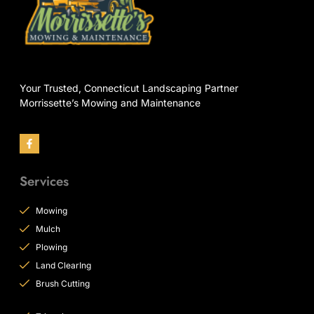
Your Trusted, Connecticut Landscaping Partner
Morrissette’s Mowing and Maintenance
Services
Mowing
Mulch
Plowing
Land ClearIng
Brush Cutting