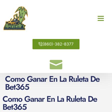
(860)-382-8377
Como Ganar En La Ruleta De
Bet365
Como Ganar En La Ruleta De
Bet365