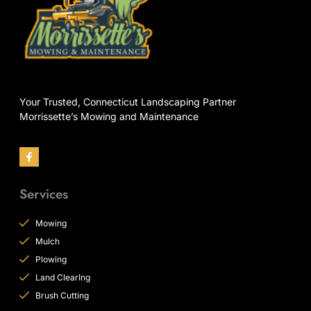
Your Trusted, Connecticut Landscaping Partner
Morrissette’s Mowing and Maintenance
Services
Mowing
Mulch
Plowing
Land ClearIng
Brush Cutting