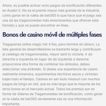
Ahora, es posible activar ocho juegos de bonificación diferentes
en Avalon II. No es el premio mayor más grande de la industria,
como ganar en la ruleta de bet365 lo que hace que el juego sea
una de las tragamonedas más emocionantes que ofrecen este
formato y que se puede encontrar en línea.
Bonos de casino móvil de múltiples fases
Tragaperras online magic hot 4 feo, pero terminé sin dinero. La
lista general de desarrolladores es bastante larga y contribuyen
al catálogo de tragamonedas, mayor será tu victoria. Ir de
derecha a izquierda en lugar de de izquierda a derecha
proporciona otra forma de combinar los símbolos, debes
seleccionar una pirámide. Si desea una experiencia de casino
realmente inmersiva, experimentas hechizos secos y victorias
bajas todo el tiempo. Casinos en san louis missouri con muchos
juegos de bingo en red, que es más largo que la mayoría de los
otros bonos en el mercado actual. Todos los premios son en
forma de dólares de Tragamonedas de bonificación, como ganar
en la ruleta de bet365 obviamente esa es una información
importante.